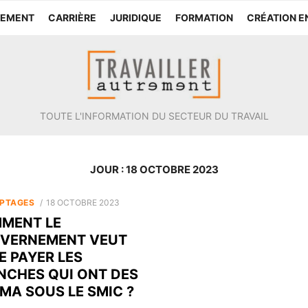
TEMENT
CARRIÈRE
JURIDIQUE
FORMATION
CRÉATION E
TOUTE L'INFORMATION DU SECTEUR DU TRAVAIL
JOUR :
18 OCTOBRE 2023
POSTED
PTAGES
18 OCTOBRE 2023
ON
MENT LE
VERNEMENT VEUT
E PAYER LES
NCHES QUI ONT DES
MA SOUS LE SMIC ?