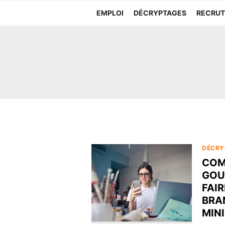
Aller
EMPLOI
DÉCRYPTAGES
RECRU
au
contenu
DÉCRY
COM
GOU
FAIR
BRA
MINI