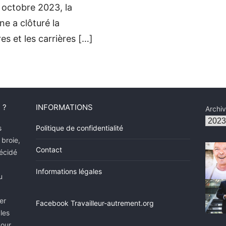
 octobre 2023, la
ne a clôturé la
es et les carrières […]
 ?
INFORMATIONS
Archi
s
Politique de confidentialité
 broie,
Contact
décidé
Informations légales
u
er
Facebook Travailleur-autrement.org
 les
pour