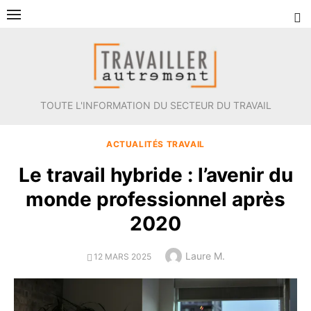
Aller
au
contenu
TOUTE L'INFORMATION DU SECTEUR DU TRAVAIL
ACTUALITÉS TRAVAIL
Le travail hybride : l’avenir du
monde professionnel après
2020
Author
Laure M.
POSTED
12 MARS 2025
ON