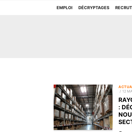
Aller
EMPLOI
DÉCRYPTAGES
RECRU
au
contenu
ACTUA
POST
12 MA
ON
RAY
: D
NOU
SEC