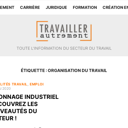
TEMENT
CARRIÈRE
JURIDIQUE
FORMATION
CRÉATION E
TOUTE L'INFORMATION DU SECTEUR DU TRAVAIL
ÉTIQUETTE :
ORGANISATION DU TRAVAIL
LITÉS TRAVAIL
,
EMPLOI
ED
I 2020
ONNAGE INDUSTRIEL
ÉCOUVREZ LES
VEAUTÉS DU
TEUR !