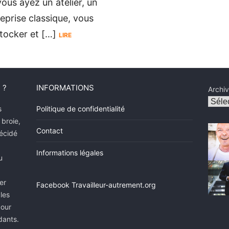
ous ayez un atelier, un
eprise classique, vous
tocker et […]
LIRE
 ?
INFORMATIONS
Archi
s
Politique de confidentialité
 broie,
Contact
décidé
Informations légales
u
er
Facebook Travailleur-autrement.org
 les
pour
dants.