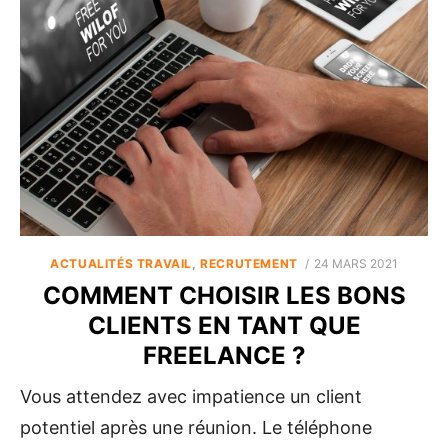
POSTED
ACTUALITÉS TRAVAIL
,
RECRUTEMENT
24 MARS 2021
ON
COMMENT CHOISIR LES BONS
CLIENTS EN TANT QUE
FREELANCE ?
Vous attendez avec impatience un client
potentiel après une réunion. Le téléphone