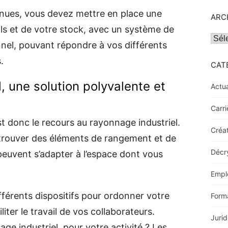
nues, vous devez mettre en place une
ARC
ls et de votre stock, avec un système de
Archi
nnel, pouvant répondre à vos différents
.
CAT
, une solution polyvalente et
Actua
Carri
est donc le recours au rayonnage industriel.
Créat
 trouver des éléments de rangement et de
Décr
peuvent s’adapter à l’espace dont vous
Empl
férents dispositifs pour ordonner votre
Form
liter le travail de vos collaborateurs.
Jurid
e industriel, pour votre activité ? Les