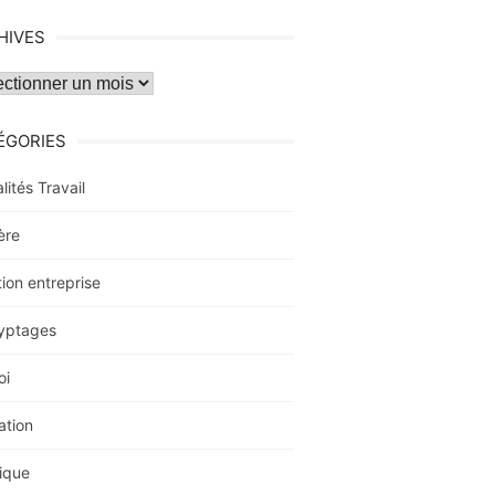
HIVES
ves
ÉGORIES
lités Travail
ère
ion entreprise
yptages
oi
ation
ique