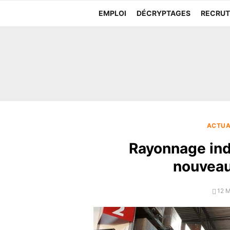
Aller
EMPLOI
DÉCRYPTAGES
RECRU
au
contenu
ACTUA
Rayonnage indu
nouveau
POS
12 
ON