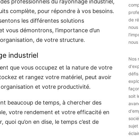
, des professionnels du rayonnage industriel,
comp
ts complète, pour répondre à vos besoins.
prof
de ré
sentons les différentes solutions
nous
et vous démontrons, l’importance d’un
l'imp
 organisation, de votre structure.
nous 
e industriel
Nos r
d'exp
ment que vous occupez et la nature de votre
défis
stockez et rangez votre matériel, peut avoir
explo
organisation et votre productivité.
façon
soit 
ent beaucoup de temps, à chercher des
avan
d'emp
le, votre rendement et votre efficacité en
socié
, quoi qu’on en dise, le temps c’est de
sujet
éclai