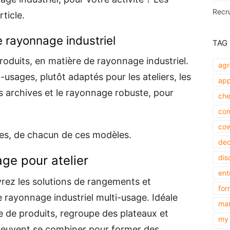
Recr
ticle.
e rayonnage industriel
TAG
produits, en matière de rayonnage industriel.
agr
i-usages, plutôt adaptés pour les ateliers, les
app
s archives et le rayonnage robuste, pour
che
com
cow
ages, de chacun de ces modèles.
dec
ge pour atelier
dis
ent
rez les solutions de rangements et
for
e rayonnage industriel multi-usage. Idéale
mar
ie de produits, regroupe des plateaux et
my 
peuvent se combiner pour former des