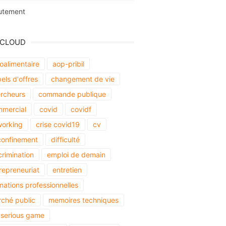
utement
 CLOUD
oalimentaire
aop-pribil
els d'offres
changement de vie
rcheurs
commande publique
mercial
covid
covidf
orking
crise covid19
cv
onfinement
difficulté
crimination
emploi de demain
repreneuriat
entretien
mations professionnelles
ché public
memoires techniques
serious game