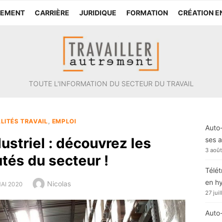
TEMENT
CARRIÈRE
JURIDIQUE
FORMATION
CRÉATION E
TOUTE L'INFORMATION DU SECTEUR DU TRAVAIL
LITÉS TRAVAIL
,
EMPLOI
Auto-
striel : découvrez les
ses a
3 aoû
tés du secteur !
Télét
en h
Author
Nicolas
TED
MAI 2020
27 jui
Auto-