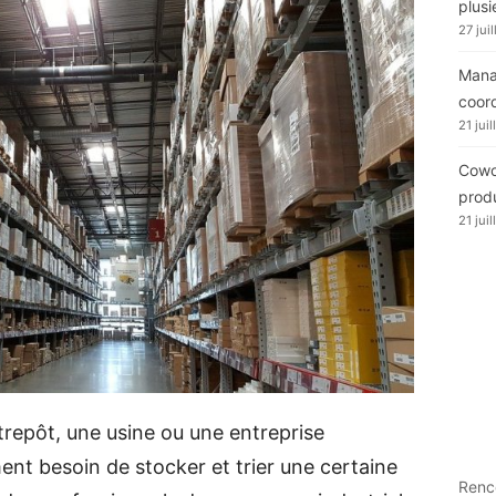
plusi
27 jui
Manag
coor
21 jui
Cowor
produ
21 jui
trepôt, une usine ou une entreprise
nt besoin de stocker et trier une certaine
Renc