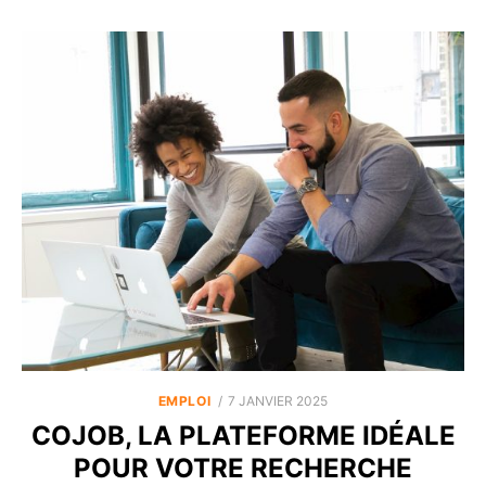
POSTED
EMPLOI
7 JANVIER 2025
ON
COJOB, LA PLATEFORME IDÉALE
POUR VOTRE RECHERCHE