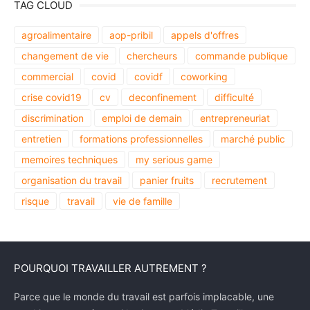
TAG CLOUD
agroalimentaire
aop-pribil
appels d'offres
changement de vie
chercheurs
commande publique
commercial
covid
covidf
coworking
crise covid19
cv
deconfinement
difficulté
discrimination
emploi de demain
entrepreneuriat
entretien
formations professionnelles
marché public
memoires techniques
my serious game
organisation du travail
panier fruits
recrutement
risque
travail
vie de famille
POURQUOI TRAVAILLER AUTREMENT ?
Parce que le monde du travail est parfois implacable, une