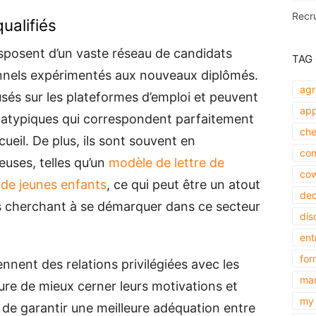
Recr
ualifiés
sposent d’un vaste réseau de candidats
TAG
ionnels expérimentés aux nouveaux diplômés.
agr
usés sur les plateformes d’emploi et peuvent
app
s atypiques qui correspondent parfaitement
che
ueil. De plus, ils sont souvent en
com
uses, telles qu’un
modèle de lettre de
cow
 de jeunes enfants
, ce qui peut être un atout
dec
s cherchant à se démarquer dans ce secteur
dis
ent
for
ennent des relations privilégiées avec les
mar
sure de mieux cerner leurs motivations et
my 
t de garantir une meilleure adéquation entre