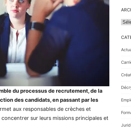
ARC
Archi
CAT
Actua
Carri
Créat
Décr
emble du processus de recrutement, de la
ection des candidats, en passant par les
Empl
ermet aux responsables de crèches et
Form
 concentrer sur leurs missions principales et
Jurid