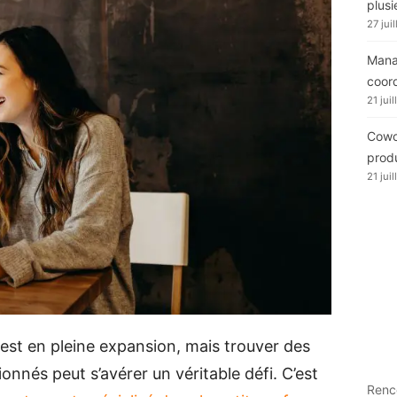
plusi
27 jui
Manag
coor
21 jui
Cowor
produ
21 jui
 est en pleine expansion, mais trouver des
ionnés peut s’avérer un véritable défi. C’est
Renc