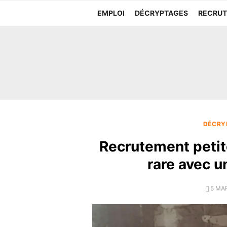
Aller
EMPLOI
DÉCRYPTAGES
RECRU
au
contenu
DÉCRY
Recrutement petite
rare avec u
POST
5 MA
ON