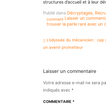
structures d’accueil et à leur 
Publié dans
Décryptages
,
Recr
Laisser un comment
comment
trouver la perle rare avec un 
Navigation
L’odyssée du mécanicien : cap 
de
un avenir prometteur
l’article
Laisser un commentaire
Votre adresse e-mail ne sera pa
indiqués avec
*
COMMENTAIRE
*