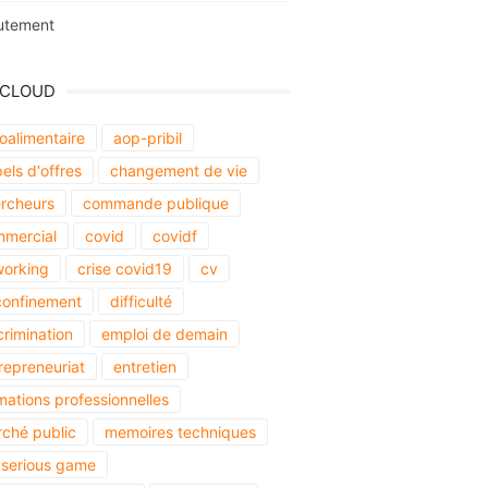
utement
 CLOUD
oalimentaire
aop-pribil
els d'offres
changement de vie
rcheurs
commande publique
mercial
covid
covidf
orking
crise covid19
cv
onfinement
difficulté
crimination
emploi de demain
repreneuriat
entretien
mations professionnelles
ché public
memoires techniques
serious game