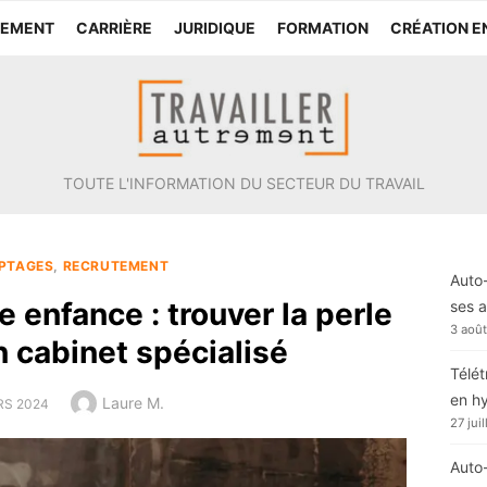
TEMENT
CARRIÈRE
JURIDIQUE
FORMATION
CRÉATION E
TOUTE L'INFORMATION DU SECTEUR DU TRAVAIL
PTAGES
,
RECRUTEMENT
Auto-
 enfance : trouver la perle
ses a
3 aoû
n cabinet spécialisé
Télét
en h
Author
Laure M.
ED
RS 2024
27 jui
Auto-