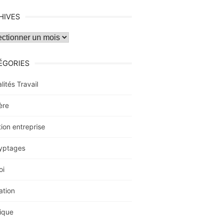
HIVES
ves
ÉGORIES
lités Travail
ère
ion entreprise
yptages
oi
ation
ique