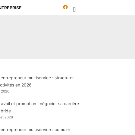
Facebook
NTREPRISE
Travailleur-
autrement.org
entrepreneur multiservice : structurer
ctivités en 2026
t 2026
ravail et promotion : négocier sa carrière
ybride
llet 2026
entrepreneur multiservice : cumuler