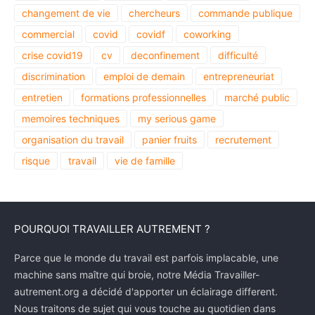
changement de vie
chercheurs
commande publique
commercial
covid
covidf
coworking
crise covid19
cv
deconfinement
difficulté
discrimination
emploi de demain
entrepreneuriat
entretien
formations professionnelles
marché public
memoires techniques
my serious game
organisation du travail
panier fruits
recrutement
risque
travail
vie de famille
POURQUOI TRAVAILLER AUTREMENT ?
Parce que le monde du travail est parfois implacable, une
machine sans maître qui broie, notre Média Travailler-
autrement.org a décidé d'apporter un éclairage different.
Nous traitons de sujet qui vous touche au quotidien dans