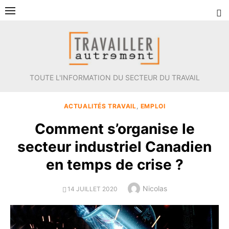
Aller
au
contenu
TOUTE L'INFORMATION DU SECTEUR DU TRAVAIL
ACTUALITÉS TRAVAIL
,
EMPLOI
Comment s’organise le
secteur industriel Canadien
en temps de crise ?
Author
Nicolas
POSTED
14 JUILLET 2020
ON