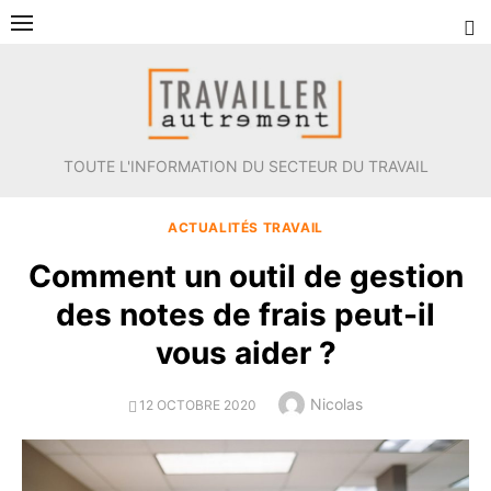
Aller
au
contenu
TOUTE L'INFORMATION DU SECTEUR DU TRAVAIL
ACTUALITÉS TRAVAIL
Comment un outil de gestion
des notes de frais peut-il
vous aider ?
Author
Nicolas
POSTED
12 OCTOBRE 2020
ON