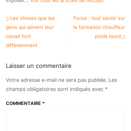
imposer...
Voir tous les articles de Nicolas
Navigation
Les choses que les
Focus : tout savoir sur
de
gens qui aiment leur
la formation chauffeur
l’article
travail font
poids lourd
différemment
Laisser un commentaire
Votre adresse e-mail ne sera pas publiée.
Les
champs obligatoires sont indiqués avec
*
COMMENTAIRE
*