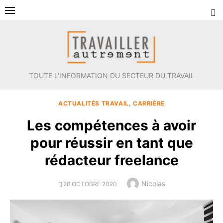
Aller
au
contenu
TOUTE L'INFORMATION DU SECTEUR DU TRAVAIL
ACTUALITÉS TRAVAIL
,
CARRIÈRE
Les compétences à avoir
pour réussir en tant que
rédacteur freelance
Author
Nicolas
POSTED
28 OCTOBRE 2020
ON