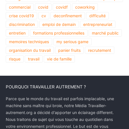
commercial
covid
covidf
coworking
crise covid19
cv
deconfinement
difficulté
discrimination
emploi de demain
entrepreneuriat
entretien
formations professionnelles
marché public
memoires techniques
my serious game
organisation du travail
panier fruits
recrutement
risque
travail
vie de famille
POURQUOI TRAVAILLER AUTREMENT ?
Parce que le monde du travail est parfois implacable, une
machine sans maître qui broie, notre Média Travailler-
autrement.org a décidé d'apporter un éclairage different.
Nous traitons de sujet qui vous touche au quotidien dans
votre environnement professionnel. Le but est de vous