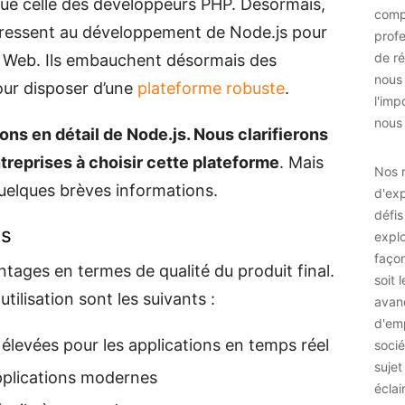
que celle des développeurs PHP. Désormais,
comp
ntéressent au développement de Node.js pour
prof
de ré
s Web. Ils embauchent désormais des
nous
our disposer d’une
plateforme robuste
.
l'imp
nous 
ons en détail de Node.js. Nous clarifierons
ntreprises à choisir cette plateforme
. Mais
Nos r
quelques brèves informations.
d'exp
défis
js
explo
façon
tages en termes de qualité du produit final.
soit 
ilisation sont les suivants :
avan
d'emp
levées pour les applications en temps réel
socié
sujet
 applications modernes
éclai