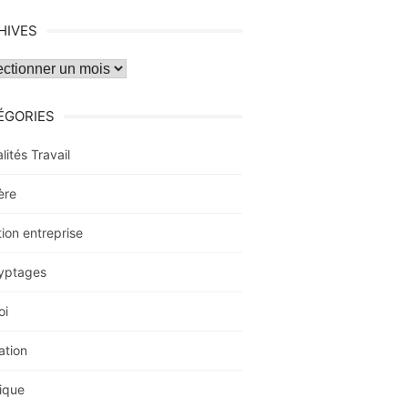
HIVES
ves
ÉGORIES
lités Travail
ère
ion entreprise
yptages
oi
ation
ique