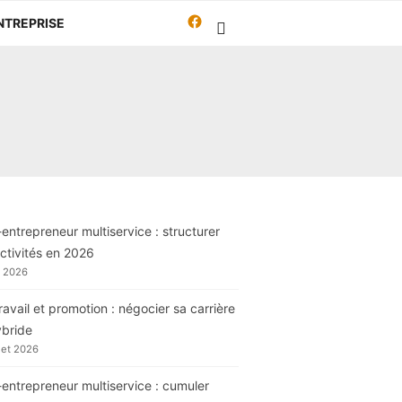
Facebook
NTREPRISE
Travailleur-
autrement.org
entrepreneur multiservice : structurer
ctivités en 2026
t 2026
ravail et promotion : négocier sa carrière
ybride
llet 2026
entrepreneur multiservice : cumuler