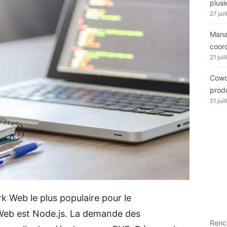
plusi
27 jui
Manag
coor
21 jui
Cowor
produ
21 jui
k Web le plus populaire pour le
Web est Node.js. La demande des
Renc