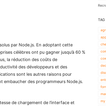
Recr
TAG
agr
app
che
solus par Node.js. En adoptant cette
com
eprises célèbres ont pu gagner jusqu’à 60 %
cow
s, la réduction des coûts de
dec
uctivité des développeurs et des
dis
cations sont les autres raisons pour
ent
vent embaucher des programmeurs Node.js.
for
mar
my 
vitesse de chargement de l’interface et