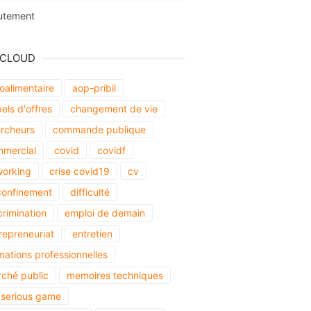
utement
 CLOUD
oalimentaire
aop-pribil
els d'offres
changement de vie
rcheurs
commande publique
mercial
covid
covidf
orking
crise covid19
cv
onfinement
difficulté
crimination
emploi de demain
repreneuriat
entretien
mations professionnelles
ché public
memoires techniques
serious game