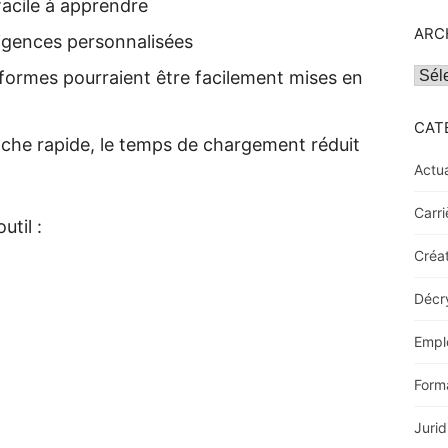
facile à apprendre
ARC
exigences personnalisées
Archi
eformes pourraient être facilement mises en
CAT
cache rapide, le temps de chargement réduit
Actua
Carri
util :
Créat
Décr
Empl
Form
Jurid