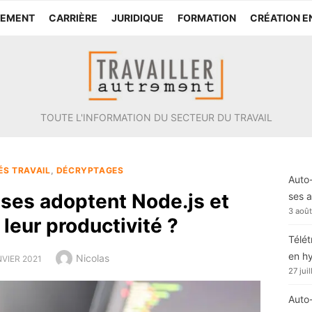
TEMENT
CARRIÈRE
JURIDIQUE
FORMATION
CRÉATION E
TOUTE L'INFORMATION DU SECTEUR DU TRAVAIL
ÉS TRAVAIL
,
DÉCRYPTAGES
Auto-
ises adoptent Node.js et
ses a
3 aoû
 leur productivité ?
Télét
en h
Author
Nicolas
ED
NVIER 2021
27 jui
Auto-