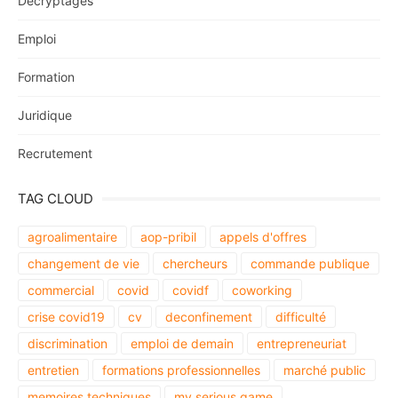
Décryptages
Emploi
Formation
Juridique
Recrutement
TAG CLOUD
agroalimentaire
aop-pribil
appels d'offres
changement de vie
chercheurs
commande publique
commercial
covid
covidf
coworking
crise covid19
cv
deconfinement
difficulté
discrimination
emploi de demain
entrepreneuriat
entretien
formations professionnelles
marché public
memoires techniques
my serious game