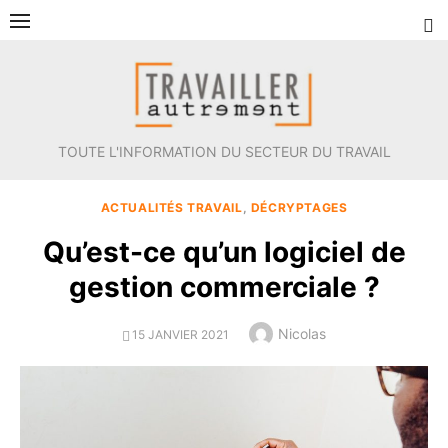
Aller
au
contenu
TOUTE L'INFORMATION DU SECTEUR DU TRAVAIL
ACTUALITÉS TRAVAIL
,
DÉCRYPTAGES
Qu’est-ce qu’un logiciel de
gestion commerciale ?
Author
Nicolas
POSTED
15 JANVIER 2021
ON