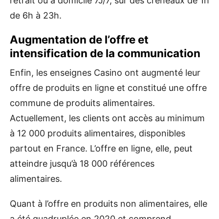
retrait ou à domicile 7J/7, sur des créneaux de 1h
de 6h à 23h.
Augmentation de l’offre et
intensification de la communication
Enfin, les enseignes Casino ont augmenté leur
offre de produits en ligne et constitué une offre
commune de produits alimentaires.
Actuellement, les clients ont accès au minimum
à 12 000 produits alimentaires, disponibles
partout en France. L’offre en ligne, elle, peut
atteindre jusqu’à 18 000 références
alimentaires.
Quant à l’offre en produits non alimentaires, elle
a été quadruplée en 2020 et comprend