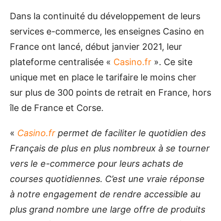
Dans la continuité du développement de leurs
services e-commerce, les enseignes Casino en
France ont lancé, début janvier 2021, leur
plateforme centralisée «
Casino.fr
». Ce site
unique met en place le tarifaire le moins cher
sur plus de 300 points de retrait en France, hors
île de France et Corse.
«
Casino.fr
permet de faciliter le quotidien des
Français de plus en plus nombreux à se tourner
vers le e-commerce pour leurs achats de
courses quotidiennes. C’est une vraie réponse
à notre engagement de rendre accessible au
plus grand nombre une large offre de produits