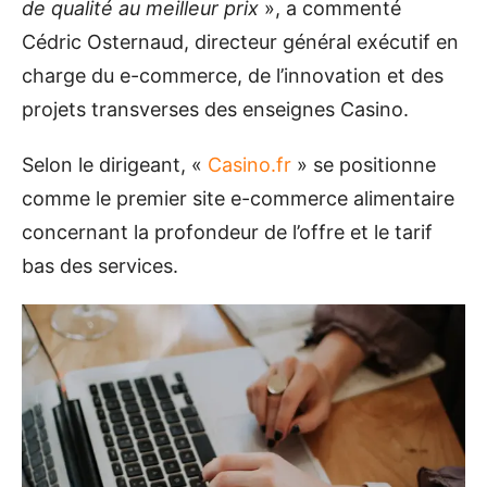
de qualité au meilleur prix
», a commenté
Cédric Osternaud, directeur général exécutif en
charge du e-commerce, de l’innovation et des
projets transverses des enseignes Casino.
Selon le dirigeant, «
Casino.fr
» se positionne
comme le premier site e-commerce alimentaire
concernant la profondeur de l’offre et le tarif
bas des services.