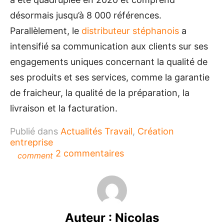
désormais jusqu’à 8 000 références.
Parallèlement, le
distributeur stéphanois
a
intensifié sa communication aux clients sur ses
engagements uniques concernant la qualité de
ses produits et ses services, comme la garantie
de fraicheur, la qualité de la préparation, la
livraison et la facturation.
Publié dans
Actualités Travail
,
Création
entreprise
sur
2 commentaires
comment
E-
commerce
:
une
plateforme
Auteur :
Nicolas
unique