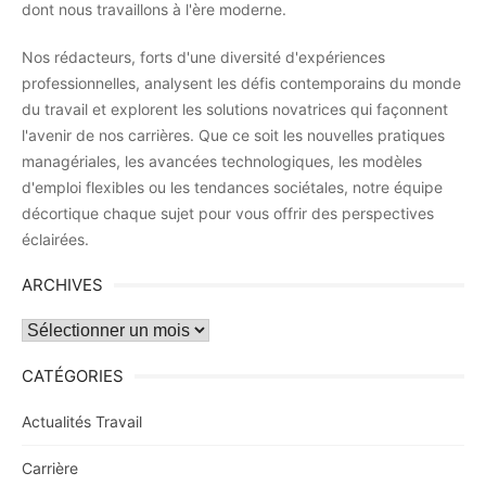
dont nous travaillons à l'ère moderne.
Nos rédacteurs, forts d'une diversité d'expériences
professionnelles, analysent les défis contemporains du monde
du travail et explorent les solutions novatrices qui façonnent
l'avenir de nos carrières. Que ce soit les nouvelles pratiques
managériales, les avancées technologiques, les modèles
d'emploi flexibles ou les tendances sociétales, notre équipe
décortique chaque sujet pour vous offrir des perspectives
éclairées.
ARCHIVES
Archives
CATÉGORIES
Actualités Travail
Carrière