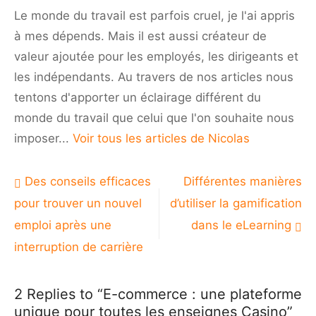
pour
Le monde du travail est parfois cruel, je l'ai appris
toutes
à mes dépends. Mais il est aussi créateur de
les
enseignes
valeur ajoutée pour les employés, les dirigeants et
Casino
les indépendants. Au travers de nos articles nous
tentons d'apporter un éclairage différent du
monde du travail que celui que l'on souhaite nous
imposer...
Voir tous les articles de Nicolas
Navigation
Des conseils efficaces
Différentes manières
de
pour trouver un nouvel
d’utiliser la gamification
l’article
emploi après une
dans le eLearning
interruption de carrière
2 Replies to “
E-commerce : une plateforme
unique pour toutes les enseignes Casino
”