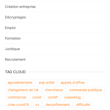
Création entreprise
Décryptages
Emploi
Formation
Juridique
Recrutement
TAG CLOUD
agroalimentaire
aop-pribil
appels d'offres
changement de vie
chercheurs
commande publique
commercial
covid
covidf
coworking
crise covid19
cv
deconfinement
difficulté