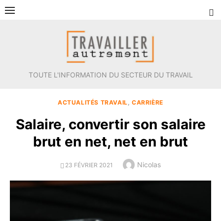
Aller
au
contenu
TOUTE L'INFORMATION DU SECTEUR DU TRAVAIL
ACTUALITÉS TRAVAIL
,
CARRIÈRE
Salaire, convertir son salaire
brut en net, net en brut
Author
Nicolas
POSTED
23 FÉVRIER 2021
ON