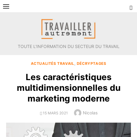
Aller
au
contenu
TOUTE L'INFORMATION DU SECTEUR DU TRAVAIL
ACTUALITÉS TRAVAIL
,
DÉCRYPTAGES
Les caractéristiques
multidimensionnelles du
marketing moderne
Author
Nicolas
POSTED
15 MARS 2021
ON