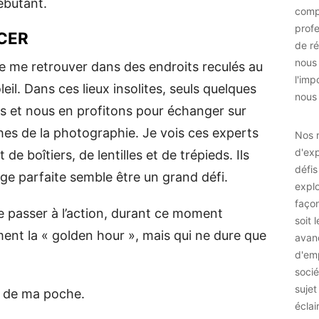
ébutant.
comp
prof
NCER
de ré
nous
de me retrouver dans des endroits reculés au
l'imp
eil. Dans ces lieux insolites, seuls quelques
nous 
s et nous en profitons pour échanger sur
es de la photographie. Je vois ces experts
Nos r
d'exp
e boîtiers, de lentilles et de trépieds. Ils
défis
age parfaite semble être un grand défi.
explo
façon
 passer à l’action, durant ce moment
soit 
ent la « golden hour », mais qui ne dure que
avan
d'emp
socié
sujet
ne de ma poche.
éclai