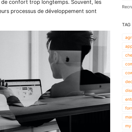
de confort trop longtemps. Souvent, les
Recr
u leurs processus de développement sont
TAG
agr
app
che
com
cow
dec
dis
ent
for
mar
my 