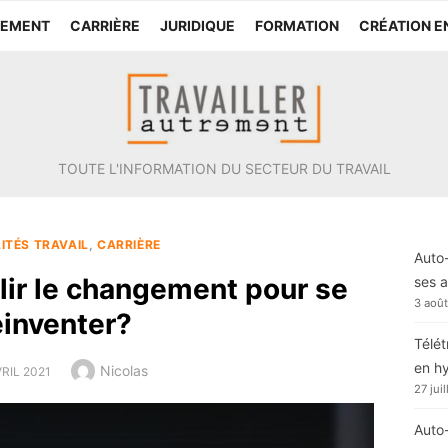
TEMENT
CARRIÈRE
JURIDIQUE
FORMATION
CRÉATION E
TOUTE L'INFORMATION DU SECTEUR DU TRAVAIL
ITÉS TRAVAIL
,
CARRIÈRE
Auto-
ir le changement pour se
ses a
3 aoû
éinventer?
Télét
en h
Author
Nicolas
TED
VRIL 2021
27 jui
Auto-