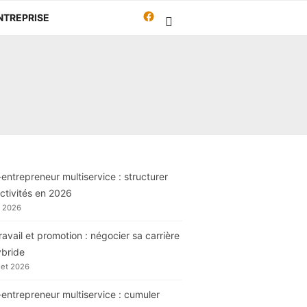
Facebook
NTREPRISE
Travailleur-
autrement.org
entrepreneur multiservice : structurer
ctivités en 2026
t 2026
ravail et promotion : négocier sa carrière
ybride
llet 2026
entrepreneur multiservice : cumuler