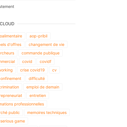
utement
 CLOUD
oalimentaire
aop-pribil
els d'offres
changement de vie
rcheurs
commande publique
mercial
covid
covidf
orking
crise covid19
cv
onfinement
difficulté
crimination
emploi de demain
repreneuriat
entretien
mations professionnelles
ché public
memoires techniques
serious game