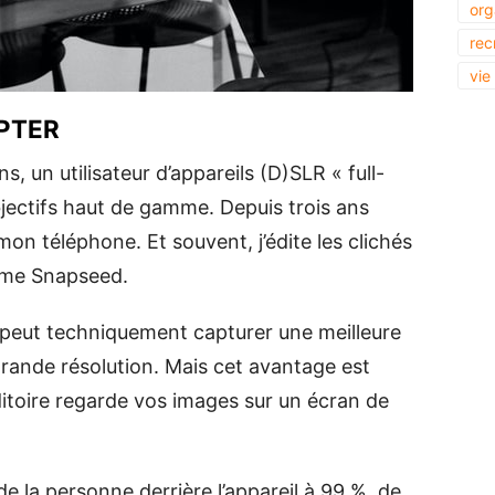
org
rec
vie
APTER
s, un utilisateur d’appareils (D)SLR « full-
jectifs haut de gamme. Depuis trois ans
 mon téléphone. Et souvent, j’édite les clichés
mme Snapseed.
peut techniquement capturer une meilleure
grande résolution. Mais cet avantage est
itoire regarde vos images sur un écran de
 la personne derrière l’appareil à 99 %, de