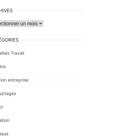
HIVES
ves
ÉGORIES
lités Travail
ère
ion entreprise
yptages
oi
ation
ique