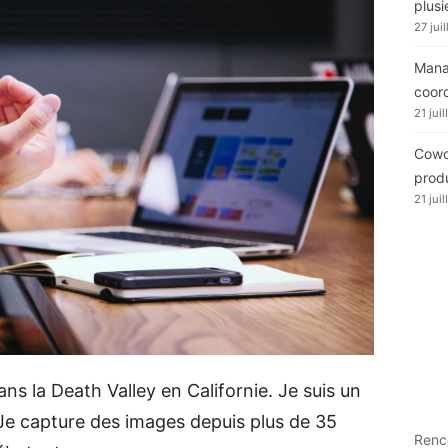
plusi
27 jui
Manag
coor
21 jui
Cowor
produ
21 jui
s la Death Valley en Californie. Je suis un
Je capture des images depuis plus de 35
Renc