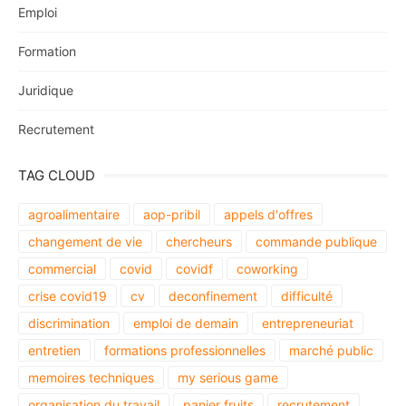
Emploi
Formation
Juridique
Recrutement
TAG CLOUD
agroalimentaire
aop-pribil
appels d'offres
changement de vie
chercheurs
commande publique
commercial
covid
covidf
coworking
crise covid19
cv
deconfinement
difficulté
discrimination
emploi de demain
entrepreneuriat
entretien
formations professionnelles
marché public
memoires techniques
my serious game
organisation du travail
panier fruits
recrutement