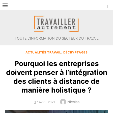
Aller
au
contenu
TOUTE L'INFORMATION DU SECTEUR DU TRAVAIL
ACTUALITÉS TRAVAIL
,
DÉCRYPTAGES
Pourquoi les entreprises
doivent penser à l’intégration
des clients à distance de
manière holistique ?
Author
Nicolas
POSTED
7 AVRIL 2021
ON