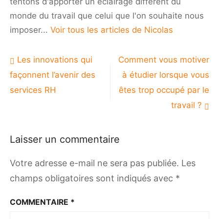
tentons d'apporter un éclairage différent du
monde du travail que celui que l'on souhaite nous
imposer...
Voir tous les articles de Nicolas
Navigation
Les innovations qui
Comment vous motiver
de
façonnent l’avenir des
à étudier lorsque vous
l’article
services RH
êtes trop occupé par le
travail ?
Laisser un commentaire
Votre adresse e-mail ne sera pas publiée.
Les
champs obligatoires sont indiqués avec
*
COMMENTAIRE
*