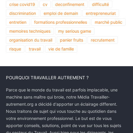
crise covid19
cv
deconfinement
difficulté
discrimination
emploi de demain
entrepreneuriat
entretien
formations professionnelles
marché public
memoires techniques
my serious game
organisation du travail
panier fruits
recrutement
risque
travail
vie de famille
POURQUOI TRAVAILLER AUTREMENT ?
Parce que le monde du travail est parfois implacable, une
machine sans maître qui broie, notre Média Travailler-
autrement.org a décidé d'apporter un éclairage different.
Nous traitons de sujet qui vous touche au quotidien dans
votre environnement professionnel. Le but est de vous
apporter conseils, solutions, point de vue sur tous les sujets
du secteur du Travail. Aussi bien pour les dirigeants, les