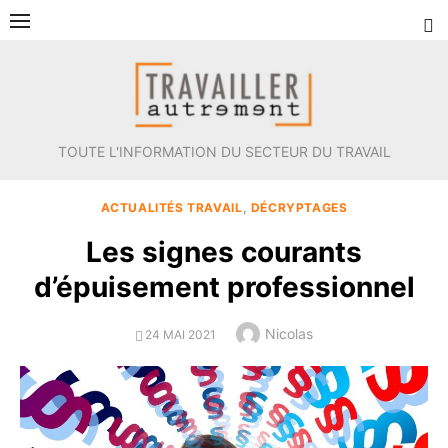
Aller
au
contenu
TOUTE L'INFORMATION DU SECTEUR DU TRAVAIL
ACTUALITÉS TRAVAIL
,
DÉCRYPTAGES
Les signes courants
d’épuisement professionnel
Author
Nicolas
POSTED
24 MAI 2021
ON