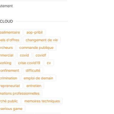
utement
 CLOUD
oalimentaire
aop-pribil
els d'offres
changement de vie
rcheurs
commande publique
mercial
covid
covidf
orking
crise covid19
cv
onfinement
difficulté
crimination
emploi de demain
repreneuriat
entretien
mations professionnelles
ché public
memoires techniques
serious game