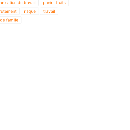
anisation du travail
panier fruits
rutement
risque
travail
 de famille