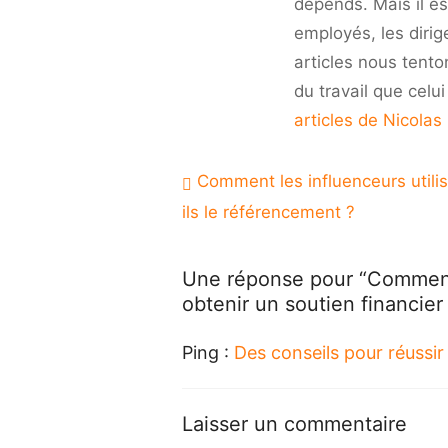
dépends. Mais il es
aide
employés, les dirig
à
obte
articles nous tento
un
du travail que celu
sou
articles de Nicolas
fina
pou
vot
Navigation
Comment les influenceurs utili
entr
de
?
ils le référencement ?
l’article
Une réponse pour “Comment
obtenir un soutien financier
Ping :
Des conseils pour réussir
Laisser un commentaire