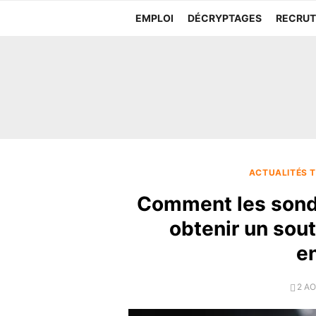
Aller
EMPLOI
DÉCRYPTAGES
RECRU
au
contenu
ACTUALITÉS T
Comment les sond
obtenir un sout
en
POS
2 A
ON