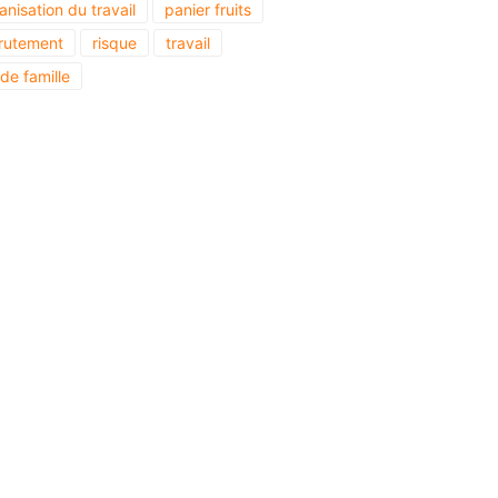
anisation du travail
panier fruits
rutement
risque
travail
 de famille