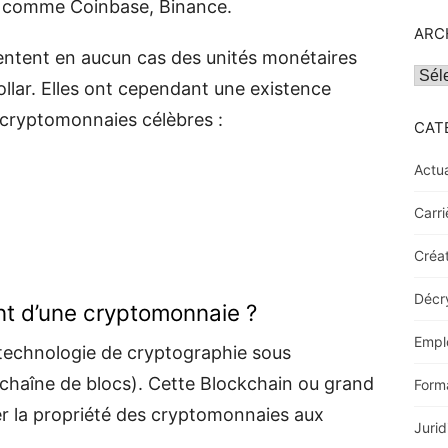
s comme Coinbase, Binance.
ARC
ntent en aucun cas des unités monétaires
Archi
ollar. Elles ont cependant une existence
s cryptomonnaies célèbres :
CAT
Actua
Carri
Créat
Décr
nt d’une cryptomonnaie ?
Empl
technologie de cryptographie sous
 (chaîne de blocs). Cette Blockchain ou grand
Form
er la propriété des cryptomonnaies aux
Jurid
.