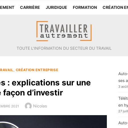
TEMENT
CARRIÈRE
JURIDIQUE
FORMATION
CRÉATION E
TOUTE L'INFORMATION DU SECTEUR DU TRAVAIL
RAVAIL
,
CRÉATION ENTREPRISE
Auto-
 : explications sur une
ses a
3 aoû
 façon d’investir
Télét
en h
Author
Nicolas
D
EMBRE 2021
27 jui
Auto-