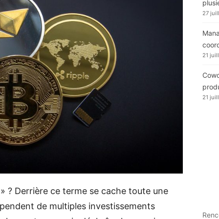
plusi
27 jui
Manag
coor
21 jui
Cowor
produ
21 jui
» ? Derrière ce terme se cache toute une
pendent de multiples investissements
Renc