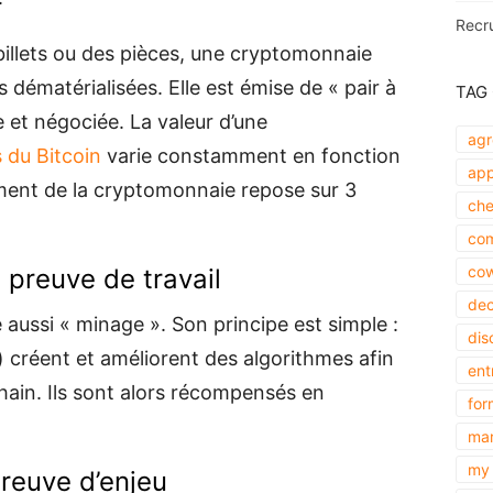
Recr
billets ou des pièces, une cryptomonnaie
 dématérialisées. Elle est émise de « pair à
TAG
 et négociée. La valeur d’une
agr
 du Bitcoin
varie constamment en fonction
app
ent de la cryptomonnaie repose sur 3
che
com
cow
 preuve de travail
dec
 aussi « minage ». Son principe est simple :
dis
) créent et améliorent des algorithmes afin
ent
hain. Ils sont alors récompensés en
for
mar
my 
preuve d’enjeu