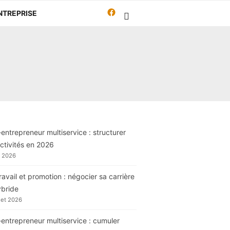
Facebook
NTREPRISE
Travailleur-
autrement.org
entrepreneur multiservice : structurer
ctivités en 2026
t 2026
ravail et promotion : négocier sa carrière
ybride
llet 2026
entrepreneur multiservice : cumuler