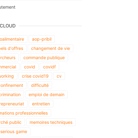
utement
 CLOUD
oalimentaire
aop-pribil
els d'offres
changement de vie
rcheurs
commande publique
mercial
covid
covidf
orking
crise covid19
cv
onfinement
difficulté
crimination
emploi de demain
repreneuriat
entretien
mations professionnelles
ché public
memoires techniques
serious game