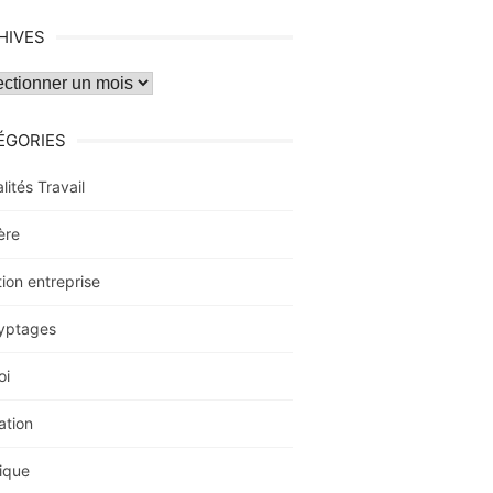
HIVES
ves
ÉGORIES
lités Travail
ère
ion entreprise
yptages
oi
ation
ique