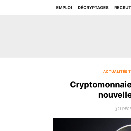
Aller
EMPLOI
DÉCRYPTAGES
RECRU
au
contenu
ACTUALITÉS T
Cryptomonnaies
nouvelle
POSTE
21 DÉC
ON