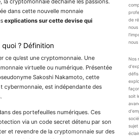
e, la cryptomonnaie déchaîne les passions.
comp
sée dans cette nouvelle monnaie
prof
de ré
os
explications sur cette devise qui
nous
l'imp
nous 
quoi ? Définition
r ce qu’est une cryptomonnaie. Une
Nos r
d'exp
monnaie virtuelle ou numérique. Présentée
défis
 pseudonyme Sakoshi Nakamoto, cette
explo
t cybermonnaie, est indépendante des
façon
.
soit 
avan
d'emp
dans des portefeuilles numériques. Ces
socié
rotection via un code secret détenu par son
sujet
ter et revendre de la cryptomonnaie sur des
éclai