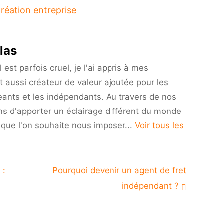
réation entreprise
ptomonnaies
las
ications
est parfois cruel, je l'ai appris à mes
t aussi créateur de valeur ajoutée pour les
elle
eants et les indépendants. Au travers de nos
on
vestir
ns d'apporter un éclairage différent du monde
i que l'on souhaite nous imposer...
Voir tous les
 :
Pourquoi devenir un agent de fret
s
indépendant ?