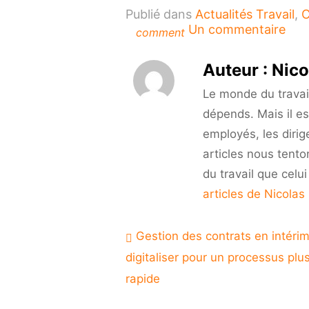
Publié dans
Actualités Travail
,
C
sur
Un commentaire
comment
Cry
:
Auteur :
Nico
expl
sur
Le monde du travail 
une
dépends. Mais il es
nouv
employés, les dirig
faç
d’in
articles nous tento
du travail que celu
articles de Nicolas
Navigation
Gestion des contrats en intérim
de
digitaliser pour un processus plu
l’article
rapide