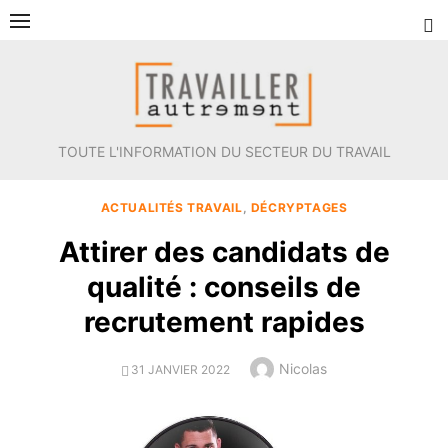
Aller
au
contenu
TOUTE L'INFORMATION DU SECTEUR DU TRAVAIL
ACTUALITÉS TRAVAIL
,
DÉCRYPTAGES
Attirer des candidats de
qualité : conseils de
recrutement rapides
Author
Nicolas
POSTED
31 JANVIER 2022
ON