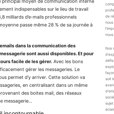
 le principal moyen de communication interne
comp
lement indispensables sur le lieu de travail
prof
de ré
8,8 milliards d’e-mails professionnels
nous
 moyenne passe même 28 % de sa journée à
l'imp
nous 
s emails dans la communication des
Nos r
 messagerie sont aussi disponibles. Et pour
d'exp
défis
jours facile de les gérer.
Avec les bons
explo
 efficacement gérer les messageries. Le
façon
us permet d’y arriver. Cette solution va
soit 
essageries, en centralisant dans un même
avan
d'emp
provenant des boites mail, des réseaux
socié
 de messagerie…
sujet
éclai
il incontournable