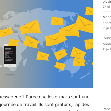
plusi
27 jui
Manag
coor
21 jui
Cowor
produ
21 jui
 messagerie ? Parce que les e-mails sont une
journée de travail. Ils sont gratuits, rapides
Renc