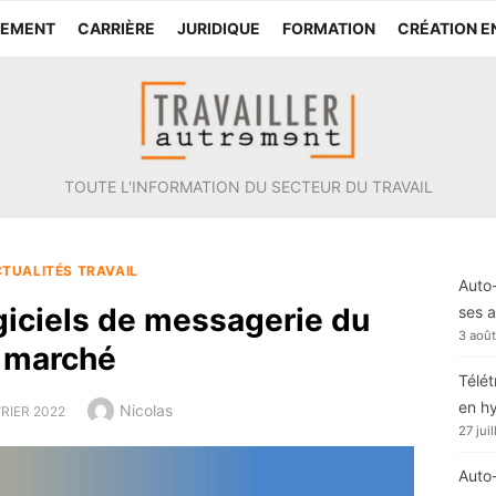
TEMENT
CARRIÈRE
JURIDIQUE
FORMATION
CRÉATION E
TOUTE L'INFORMATION DU SECTEUR DU TRAVAIL
TUALITÉS TRAVAIL
Auto-
giciels de messagerie du
ses a
3 aoû
marché
Télét
en h
Author
Nicolas
ED
VRIER 2022
27 jui
Auto-