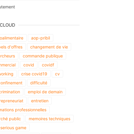
utement
 CLOUD
oalimentaire
aop-pribil
els d'offres
changement de vie
rcheurs
commande publique
mercial
covid
covidf
orking
crise covid19
cv
onfinement
difficulté
crimination
emploi de demain
repreneuriat
entretien
mations professionnelles
ché public
memoires techniques
serious game