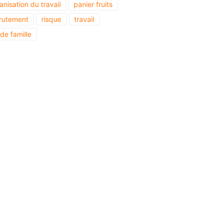
anisation du travail
panier fruits
rutement
risque
travail
 de famille