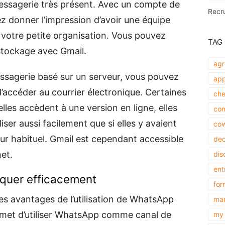
messagerie très présent. Avec un compte de
Recr
 donner l’impression d’avoir une équipe
 votre petite organisation. Vous pouvez
TAG
stockage avec Gmail.
agr
ssagerie basé sur un serveur, vous pouvez
app
e d’accéder au courrier électronique. Certaines
che
lles accèdent à une version en ligne, elles
com
iliser aussi facilement que si elles y avaient
cow
eur habituel. Gmail est cependant accessible
dec
net.
dis
ent
uer efficacement
for
les avantages de l’utilisation de WhatsApp
mar
ermet d’utiliser WhatsApp comme canal de
my 