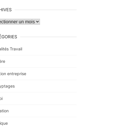
HIVES
ves
ÉGORIES
lités Travail
ère
ion entreprise
yptages
oi
ation
ique