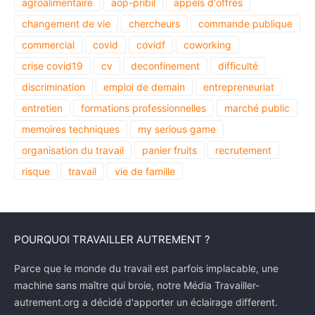
agroalimentaire
aop-pribil
appels d'offres
changement de vie
chercheurs
commande publique
commercial
covid
covidf
coworking
crise covid19
cv
deconfinement
difficulté
discrimination
emploi de demain
entrepreneuriat
entretien
formations professionnelles
marché public
memoires techniques
my serious game
organisation du travail
panier fruits
recrutement
risque
travail
vie de famille
POURQUOI TRAVAILLER AUTREMENT ?
Parce que le monde du travail est parfois implacable, une
machine sans maître qui broie, notre Média Travailler-
autrement.org a décidé d'apporter un éclairage different.