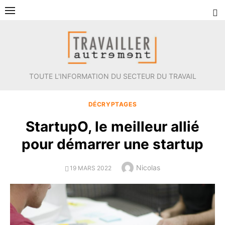
Aller
au
contenu
TOUTE L'INFORMATION DU SECTEUR DU TRAVAIL
DÉCRYPTAGES
StartupO, le meilleur allié
pour démarrer une startup
Author
Nicolas
POSTED
19 MARS 2022
ON