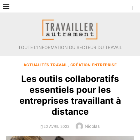
Aller
au
contenu
TOUTE L'INFORMATION DU SECTEUR DU TRAVAIL
ACTUALITÉS TRAVAIL
,
CRÉATION ENTREPRISE
Les outils collaboratifs
essentiels pour les
entreprises travaillant à
distance
Author
Nicolas
POSTED
20 AVRIL 2022
ON