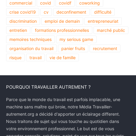
commercial
covid
covidf
coworking
crise covid19
cv
deconfinement
difficulté
discrimination
emploi de demain
entrepreneuriat
entretien
formations professionnelles
marché public
memoires techniques
my serious game
organisation du travail
panier fruits
recrutement
risque
travail
vie de famille
POURQUOI TRAVAILLER AUTREMENT ?
Parce que le monde du travail est parfois implacable, une
machine sans maître qui broie, notre Média Travailler-
autrement.org a décidé d'apporter un éclairage different.
Nous traitons de sujet qui vous touche au quotidien dans
votre environnement professionnel. Le but est de vous
apporter conseils, solutions, point de vue sur tous les sujets