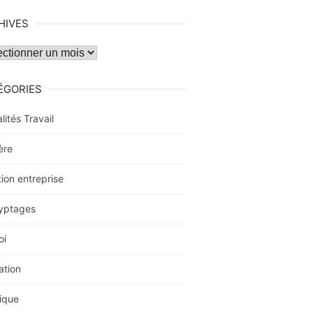
HIVES
ves
ÉGORIES
lités Travail
ère
ion entreprise
yptages
oi
ation
ique