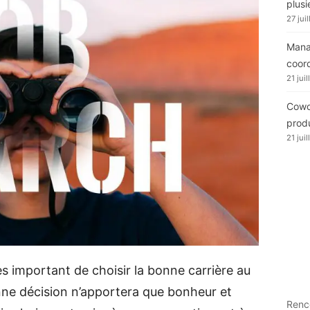
plusi
27 jui
Manag
coor
21 jui
Cowor
produ
21 jui
ès important de choisir la bonne carrière au
ne décision n’apportera que bonheur et
Renc