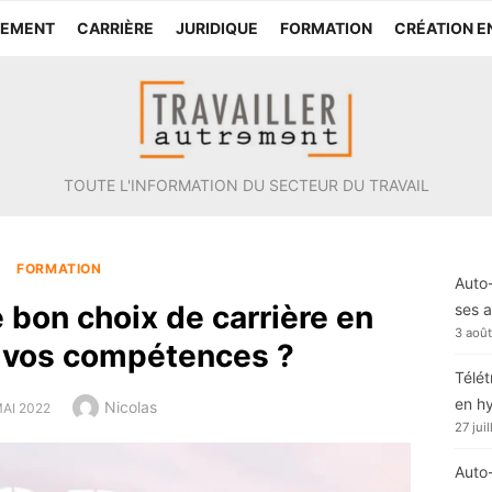
TEMENT
CARRIÈRE
JURIDIQUE
FORMATION
CRÉATION E
TOUTE L'INFORMATION DU SECTEUR DU TRAVAIL
FORMATION
Auto-
 bon choix de carrière en
ses a
3 aoû
e vos compétences ?
Télét
en h
Author
Nicolas
TED
MAI 2022
27 jui
Auto-