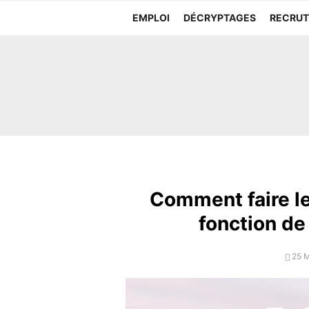
Aller
EMPLOI
DÉCRYPTAGES
RECRU
au
contenu
Comment faire le
fonction d
POS
25 
ON