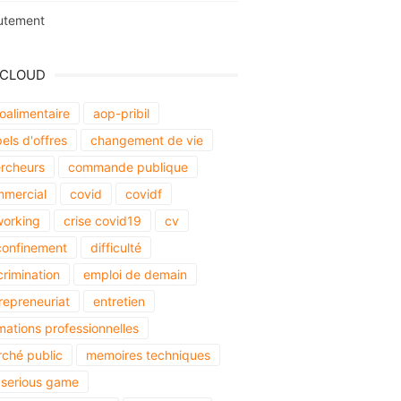
utement
 CLOUD
oalimentaire
aop-pribil
els d'offres
changement de vie
rcheurs
commande publique
mercial
covid
covidf
orking
crise covid19
cv
onfinement
difficulté
crimination
emploi de demain
repreneuriat
entretien
mations professionnelles
ché public
memoires techniques
serious game