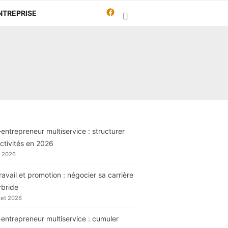
Facebook
NTREPRISE
Travailleur-
autrement.org
entrepreneur multiservice : structurer
ctivités en 2026
t 2026
ravail et promotion : négocier sa carrière
ybride
llet 2026
entrepreneur multiservice : cumuler