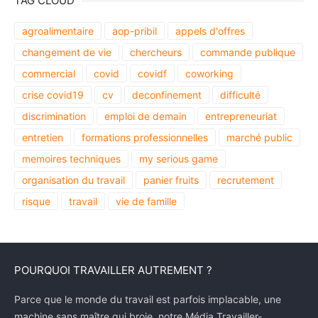
TAG CLOUD
agroalimentaire
aop-pribil
appels d'offres
changement de vie
chercheurs
commande publique
commercial
covid
covidf
coworking
crise covid19
cv
deconfinement
difficulté
discrimination
emploi de demain
entrepreneuriat
entretien
formations professionnelles
marché public
memoires techniques
my serious game
organisation du travail
panier fruits
recrutement
risque
travail
vie de famille
POURQUOI TRAVAILLER AUTREMENT ?
Parce que le monde du travail est parfois implacable, une
machine sans maître qui broie, notre Média Travailler-