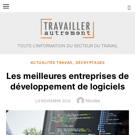
Aller
au
contenu
TOUTE L'INFORMATION DU SECTEUR DU TRAVAIL
ACTUALITÉS TRAVAIL
,
DÉCRYPTAGES
Les meilleures entreprises de
développement de logiciels
Author
Nicolas
POSTED
9 NOVEMBRE 2022
ON