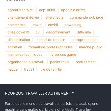
agroalimentaire
aop-pribil
appels d'offres
changement de vie
chercheurs
commande publique
commercial
covid
covidf
coworking
crise covid19
cv
deconfinement
difficulté
discrimination
emploi de demain
entrepreneuriat
entretien
formations professionnelles
marché public
memoires techniques
my serious game
organisation du travail
panier fruits
recrutement
risque
travail
vie de famille
POURQUOI TRAVAILLER AUTREMENT ?
Parce que le monde du travail est parfois implacable, une
machine sans maître qui broie, notre Média Travailler-