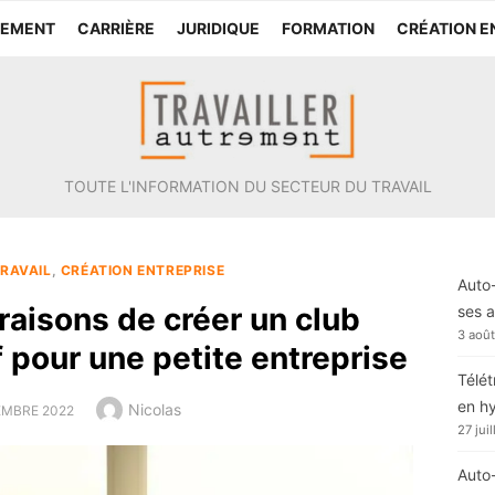
TEMENT
CARRIÈRE
JURIDIQUE
FORMATION
CRÉATION E
TOUTE L'INFORMATION DU SECTEUR DU TRAVAIL
RAVAIL
,
CRÉATION ENTREPRISE
Auto-
raisons de créer un club
ses a
3 aoû
 pour une petite entreprise
Télét
en h
Author
Nicolas
D
EMBRE 2022
27 jui
Auto-