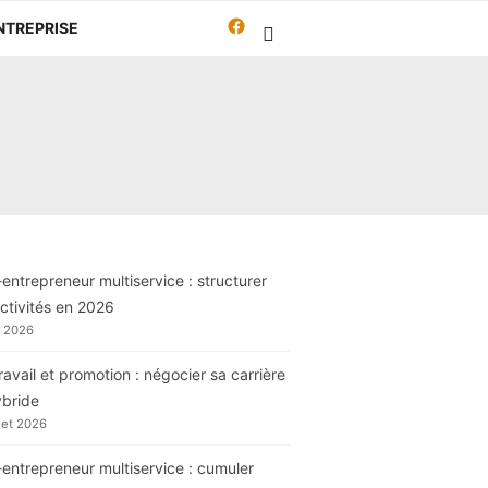
Facebook
NTREPRISE
Travailleur-
autrement.org
entrepreneur multiservice : structurer
ctivités en 2026
t 2026
ravail et promotion : négocier sa carrière
ybride
llet 2026
entrepreneur multiservice : cumuler