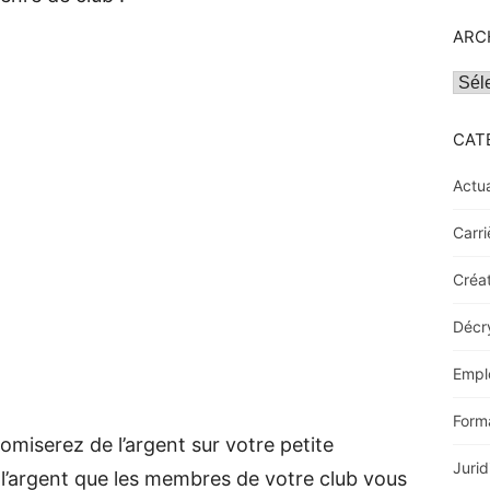
ARC
Archi
CAT
Actua
Carri
Créat
Décr
Empl
Form
miserez de l’argent sur votre petite
Jurid
 l’argent que les membres de votre club vous