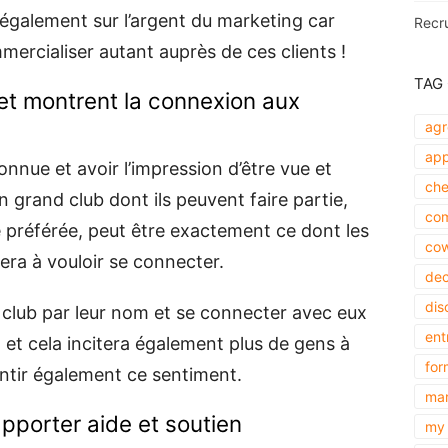
également sur l’argent du marketing car
Recr
ercialiser autant auprès de ces clients !
TAG
et montrent la connexion aux
agr
app
nue et avoir l’impression d’être vue et
che
n grand club dont ils peuvent faire partie,
com
se préférée, peut être exactement ce dont les
cow
tera à vouloir se connecter.
dec
dis
club par leur nom et se connecter avec eux
ent
s, et cela incitera également plus de gens à
for
sentir également ce sentiment.
mar
pporter aide et soutien
my 