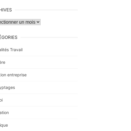
HIVES
ves
ÉGORIES
lités Travail
ère
ion entreprise
yptages
oi
ation
ique