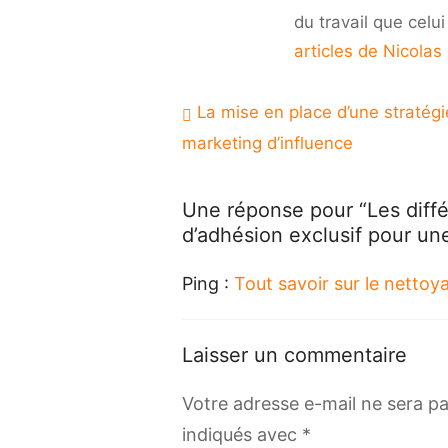
excl
du travail que celu
pou
articles de Nicolas
une
peti
entr
Navigation
La mise en place d’une stratégi
de
marketing d’influence
l’article
Une réponse pour “Les diffé
d’adhésion exclusif pour une
Ping :
Tout savoir sur le nettoya
Laisser un commentaire
Votre adresse e-mail ne sera pa
indiqués avec
*