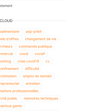
utement
 CLOUD
oalimentaire
aop-pribil
els d'offres
changement de vie
rcheurs
commande publique
mercial
covid
covidf
orking
crise covid19
cv
onfinement
difficulté
crimination
emploi de demain
repreneuriat
entretien
mations professionnelles
ché public
memoires techniques
serious game