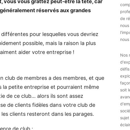
, vous vous grattez peut-être la tête, car
comp
nt généralement réservés aux grandes
prof
de ré
nous
l'imp
 différentes pour lesquelles vous devriez
nous 
pidement possible, mais la raison la plus
aiment aider votre entreprise !
Nos r
d'exp
défis
explo
i un club de membres a des membres, et que
façon
 la petite entreprise et pourraient même
soit 
tie de ce club… alors ils sont assez
avan
d'emp
ase de clients fidèles dans votre club de
socié
les clients resteront dans les parages.
sujet
éclai
enre de club :