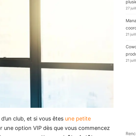
plusi
27 jui
Manag
coor
21 jui
Cowor
produ
21 jui
d’un club, et si vous êtes
une petite
er une option VIP dès que vous commencez
Renc