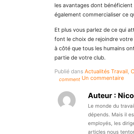
les avantages dont bénéficient 
également commercialiser ce q
Et plus vous parlez de ce qui at
font le choix de rejoindre votre
à côté que tous les humains ont e
partie de votre club.
Publié dans
Actualités Travail
,
C
sur
Un commentaire
comment
Les
diff
Auteur :
Nico
rais
de
Le monde du travail 
cré
dépends. Mais il es
un
employés, les dirig
club
d’a
articles nous tento