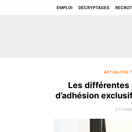
Aller
EMPLOI
DÉCRYPTAGES
RECRU
au
contenu
ACTUALITÉS T
Les différentes 
d’adhésion exclusif
POSTE
11 DÉC
ON