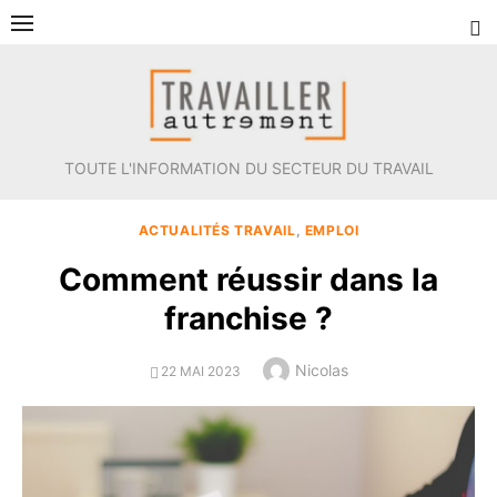
Aller
au
contenu
TOUTE L'INFORMATION DU SECTEUR DU TRAVAIL
ACTUALITÉS TRAVAIL
,
EMPLOI
Comment réussir dans la
franchise ?
Author
Nicolas
POSTED
22 MAI 2023
ON