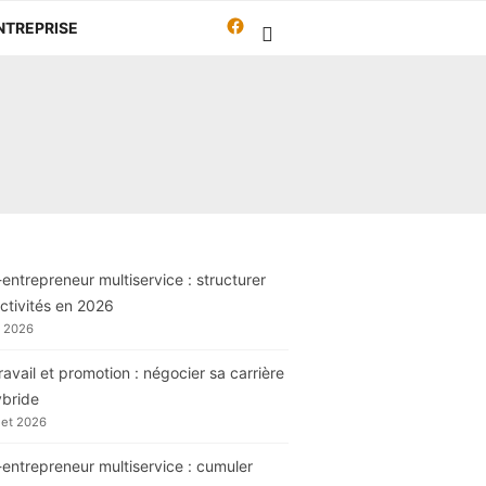
Facebook
NTREPRISE
Travailleur-
autrement.org
entrepreneur multiservice : structurer
ctivités en 2026
t 2026
ravail et promotion : négocier sa carrière
ybride
llet 2026
entrepreneur multiservice : cumuler