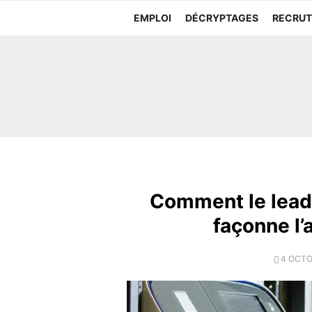
Aller
EMPLOI
DÉCRYPTAGES
RECRU
au
contenu
Comment le lead
façonne l’
POSTE
4 OCTO
ON