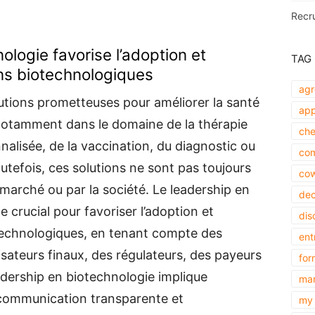
Recr
ologie favorise l’adoption et
TAG
ions biotechnologiques
agr
lutions prometteuses pour améliorer la santé
app
notamment dans le domaine de la thérapie
che
alisée, de la vaccination, du diagnostic ou
com
utefois, ces solutions ne sont pas toujours
cow
 marché ou par la société. Le leadership en
dec
 crucial pour favoriser l’adoption et
dis
iotechnologiques, en tenant compte des
ent
isateurs finaux, des régulateurs, des payeurs
for
adership en biotechnologie implique
mar
communication transparente et
my 