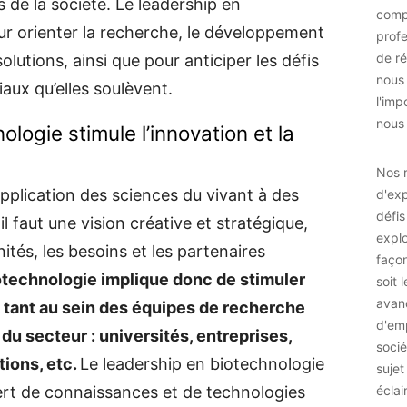
 de la société. Le leadership en
comp
ur orienter la recherche, le développement
prof
de ré
olutions, ainsi que pour anticiper les défis
nous
aux qu’elles soulèvent.
l'imp
nous 
logie stimule l’innovation et la
Nos r
application des sciences du vivant à des
d'exp
défis
l faut une vision créative et stratégique,
explo
nités, les besoins et les partenaires
façon
otechnologie implique donc de stimuler
soit 
avan
n, tant au sein des équipes de recherche
d'emp
 du secteur : universités, entreprises,
socié
tions, etc.
Le leadership en biotechnologie
sujet
rt de connaissances et de technologies
éclai