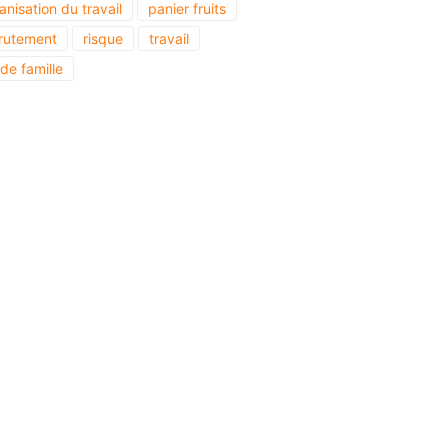
anisation du travail
panier fruits
rutement
risque
travail
 de famille