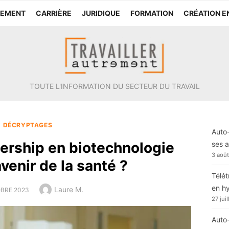
TEMENT
CARRIÈRE
JURIDIQUE
FORMATION
CRÉATION E
TOUTE L'INFORMATION DU SECTEUR DU TRAVAIL
DÉCRYPTAGES
Auto-
ership en biotechnologie
ses a
3 aoû
avenir de la santé ?
Télét
en h
Author
Laure M.
D
BRE 2023
27 jui
Auto-