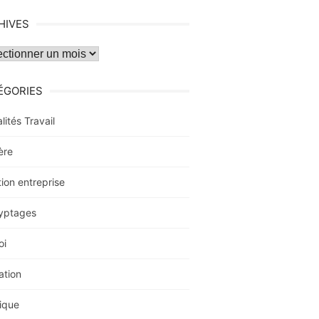
HIVES
ves
ÉGORIES
lités Travail
ère
ion entreprise
yptages
oi
ation
ique