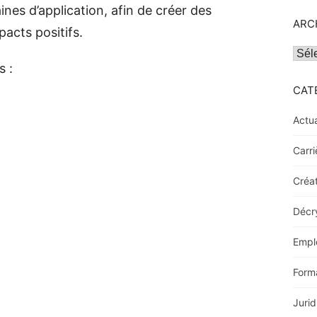
aines d’application, afin de créer des
ARC
pacts positifs.
Archi
s :
CAT
Actua
Carri
Créat
Décr
Empl
Form
Jurid