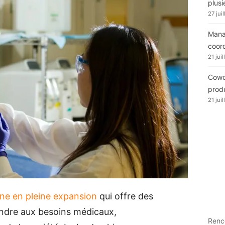
plusi
27 jui
Manag
coor
21 jui
Cowor
produ
21 jui
ne en pleine expansion
qui offre des
ondre aux besoins médicaux,
Renc