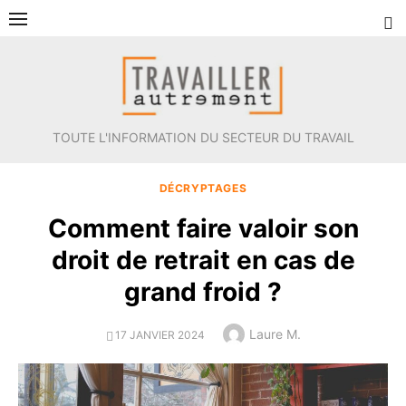
Aller
au
contenu
TOUTE L'INFORMATION DU SECTEUR DU TRAVAIL
DÉCRYPTAGES
Comment faire valoir son
droit de retrait en cas de
grand froid ?
Author
Laure M.
POSTED
17 JANVIER 2024
ON