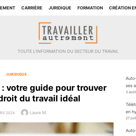
TEMENT
CARRIÈRE
JURIDIQUE
FORMATION
CRÉATION E
TOUTE L'INFORMATION DU SECTEUR DU TRAVAIL
JURIDIQUE
Auto-
l : votre guide pour trouver
ses a
3 aoû
droit du travail idéal
Télét
en h
Author
Laure M.
ED
RS 2024
27 jui
Auto-