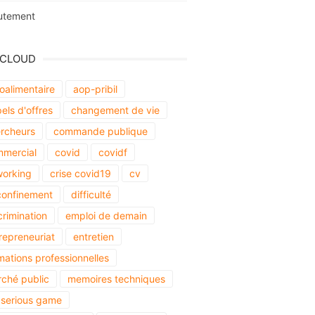
utement
 CLOUD
oalimentaire
aop-pribil
els d'offres
changement de vie
rcheurs
commande publique
mercial
covid
covidf
orking
crise covid19
cv
onfinement
difficulté
crimination
emploi de demain
repreneuriat
entretien
mations professionnelles
ché public
memoires techniques
serious game