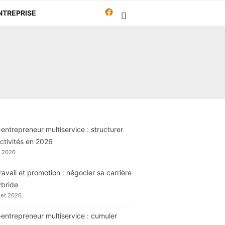
Facebook
NTREPRISE
Travailleur-
autrement.org
entrepreneur multiservice : structurer
ctivités en 2026
t 2026
ravail et promotion : négocier sa carrière
ybride
llet 2026
entrepreneur multiservice : cumuler