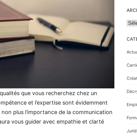
ARC
Archi
CAT
Actua
Carri
Créat
Décr
x qualités que vous recherchez chez un
 compétence et l’expertise sont évidemment
Empl
s non plus l’importance de la communication
Form
aura vous guider avec empathie et clarté
Jurid