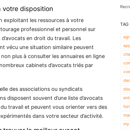
Recr
 votre disposition
exploitant les ressources à votre
TAG
ntourage professionnel et personnel sur
agr
’avocats en droit du travail. Les
app
 vécu une situation similaire peuvent
che
 non plus à consulter les annuaires en ligne
com
e nombreux cabinets d’avocats triés par
cow
dec
celle des associations ou syndicats
dis
ns disposent souvent d’une liste d’avocats
ent
 du travail et peuvent vous orienter vers des
for
mar
xpérimentés dans votre secteur d’activité.
my 