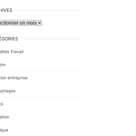
HIVES
ves
ÉGORIES
lités Travail
ère
ion entreprise
yptages
oi
ation
ique