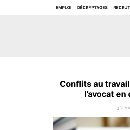
Aller
EMPLOI
DÉCRYPTAGES
RECRU
au
contenu
Conflits au travai
l’avocat en 
POST
31 MA
ON