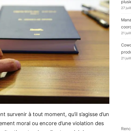
plusi
27 jui
Manag
coor
21 jui
Cowor
produ
21 jui
ent survenir à tout moment, qu’il s’agisse d’un
lement moral ou encore d’une violation des
Renc