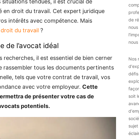
 situations tendues, il est crucial de
comp
 en droit du travail. Cet expert juridique
prof
de ré
vos intérêts avec compétence. Mais
nous
droit du travail
?
l'imp
nous 
e de l’avocat idéal
cherches, il est essentiel de bien cerner
Nos r
d'exp
e rassembler tous les documents pertinents
défis
nelle, tels que votre contrat de travail, vos
explo
pondance avec votre employeur.
Cette
façon
ermettra de présenter votre cas de
soit 
avan
avocats potentiels.
d'emp
socié
sujet
éclai