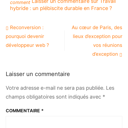
Laisser un commentaire
sur Travail
comment
hybride : un plébiscite durable en France ?
Navigation
Reconversion :
Au cœur de Paris, des
de
pourquoi devenir
lieux d’exception pour
l’article
développeur web ?
vos réunions
d’exception
Laisser un commentaire
Votre adresse e-mail ne sera pas publiée.
Les
champs obligatoires sont indiqués avec
*
COMMENTAIRE
*