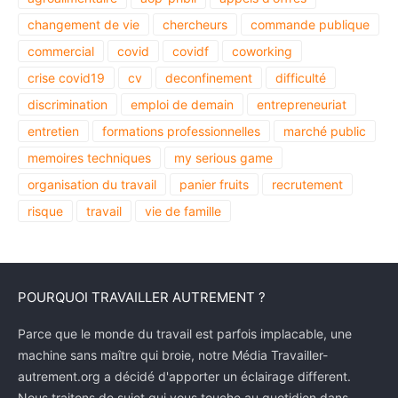
changement de vie
chercheurs
commande publique
commercial
covid
covidf
coworking
crise covid19
cv
deconfinement
difficulté
discrimination
emploi de demain
entrepreneuriat
entretien
formations professionnelles
marché public
memoires techniques
my serious game
organisation du travail
panier fruits
recrutement
risque
travail
vie de famille
POURQUOI TRAVAILLER AUTREMENT ?
Parce que le monde du travail est parfois implacable, une
machine sans maître qui broie, notre Média Travailler-
autrement.org a décidé d'apporter un éclairage different.
Nous traitons de sujet qui vous touche au quotidien dans