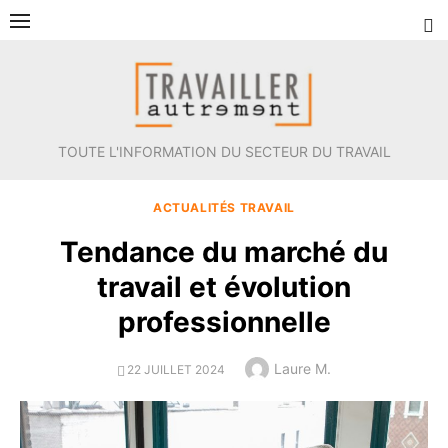
Aller
au
contenu
TOUTE L'INFORMATION DU SECTEUR DU TRAVAIL
ACTUALITÉS TRAVAIL
Tendance du marché du
travail et évolution
professionnelle
Author
Laure M.
POSTED
22 JUILLET 2024
ON