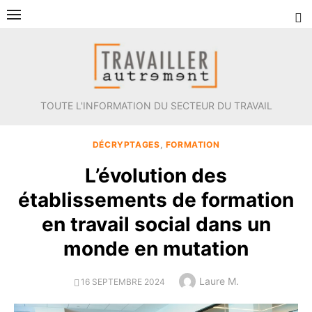
Aller
au
contenu
TOUTE L'INFORMATION DU SECTEUR DU TRAVAIL
DÉCRYPTAGES
,
FORMATION
L’évolution des
établissements de formation
en travail social dans un
monde en mutation
Author
Laure M.
POSTED
16 SEPTEMBRE 2024
ON