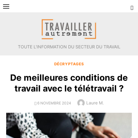
Aller
au
contenu
TOUTE L'INFORMATION DU SECTEUR DU TRAVAIL
DÉCRYPTAGES
De meilleures conditions de
travail avec le télétravail ?
Author
Laure M.
POSTED
6 NOVEMBRE 2024
ON