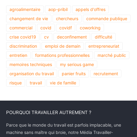
agroalimentaire
aop-pribil
appels d'offres
changement de vie
chercheurs
commande publique
commercial
covid
covidf
coworking
crise covid19
cv
deconfinement
difficulté
discrimination
emploi de demain
entrepreneuriat
entretien
formations professionnelles
marché public
memoires techniques
my serious game
organisation du travail
panier fruits
recrutement
risque
travail
vie de famille
POURQUOI TRAVAILLER AUTREMENT ?
Parce que le monde du travail est parfois implacable, une
machine sans maître qui broie, notre Média Travailler-