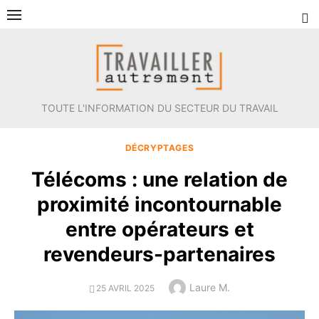
Aller
au
contenu
TOUTE L'INFORMATION DU SECTEUR DU TRAVAIL
DÉCRYPTAGES
Télécoms : une relation de
proximité incontournable
entre opérateurs et
revendeurs-partenaires
Author
Laure M.
POSTED
25 AVRIL 2025
ON