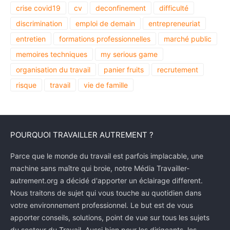
crise covid19
cv
deconfinement
difficulté
discrimination
emploi de demain
entrepreneuriat
entretien
formations professionnelles
marché public
memoires techniques
my serious game
organisation du travail
panier fruits
recrutement
risque
travail
vie de famille
POURQUOI TRAVAILLER AUTREMENT ?
Parce que le monde du travail est parfois implacable, une
machine sans maître qui broie, notre Média Travailler-
autrement.org a décidé d'apporter un éclairage different.
Nous traitons de sujet qui vous touche au quotidien dans
votre environnement professionnel. Le but est de vous
apporter conseils, solutions, point de vue sur tous les sujets
du secteur du Travail. Aussi bien pour les dirigeants, les