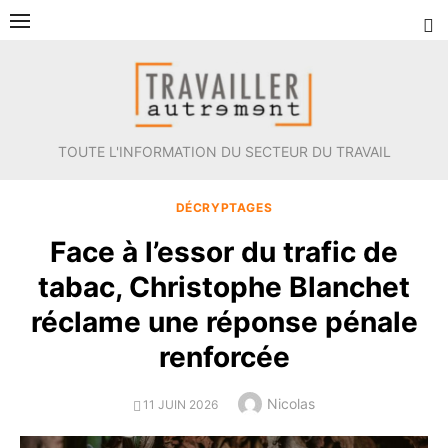
Aller
au
contenu
TOUTE L'INFORMATION DU SECTEUR DU TRAVAIL
DÉCRYPTAGES
Face à l’essor du trafic de
tabac, Christophe Blanchet
réclame une réponse pénale
renforcée
Author
Nicolas
POSTED
11 JUIN 2026
ON