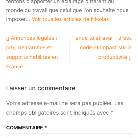
tentons d'apporter un éclairage différent du
monde du travail que celui que l'on souhaite nous
imposer...
Voir tous les articles de Nicolas
Navigation
Annonces légales :
Tenue télétravail : dress
de
prix, démarches et
code et impact sur la
l’article
supports habilités en
productivité
France
Laisser un commentaire
Votre adresse e-mail ne sera pas publiée.
Les
champs obligatoires sont indiqués avec
*
COMMENTAIRE
*