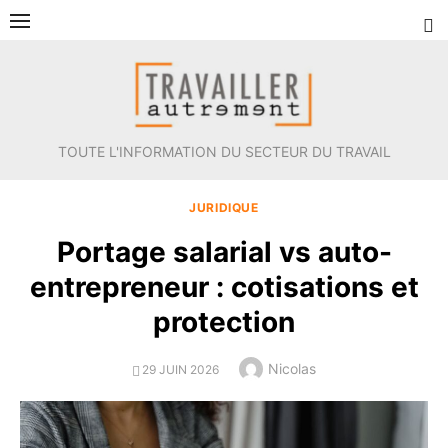
Aller
au
contenu
TOUTE L'INFORMATION DU SECTEUR DU TRAVAIL
JURIDIQUE
Portage salarial vs auto-
entrepreneur : cotisations et
protection
Author
Nicolas
POSTED
29 JUIN 2026
ON