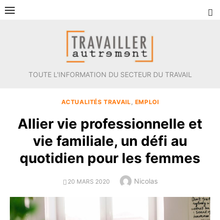
Aller
au
contenu
TOUTE L'INFORMATION DU SECTEUR DU TRAVAIL
ACTUALITÉS TRAVAIL
,
EMPLOI
Allier vie professionnelle et
vie familiale, un défi au
quotidien pour les femmes
Author
Nicolas
POSTED
20 MARS 2020
ON