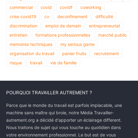
commercial
covid
covidf
coworking
crise covid19
cv
deconfinement
difficulté
discrimination
emploi de demain
entrepreneuriat
entretien
formations professionnelles
marché public
memoires techniques
my serious game
organisation du travail
panier fruits
recrutement
risque
travail
vie de famille
POURQUOI TRAVAILLER AUTREMENT ?
Parce que le monde du travail est parfois implacable, une
machine sans maître qui broie, notre Média Travailler-
autrement.org a décidé d'apporter un éclairage different.
Nous traitons de sujet qui vous touche au quotidien dans
votre environnement professionnel. Le but est de vous