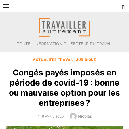
Aller
au
contenu
TOUTE L'INFORMATION DU SECTEUR DU TRAVAIL
ACTUALITÉS TRAVAIL
,
JURIDIQUE
Congés payés imposés en
période de covid-19 : bonne
ou mauvaise option pour les
entreprises ?
Author
Nicolas
POSTED
19 AVRIL 2020
ON