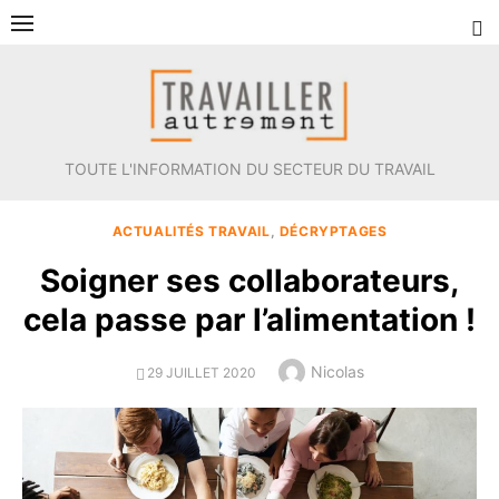
Aller
au
contenu
TOUTE L'INFORMATION DU SECTEUR DU TRAVAIL
ACTUALITÉS TRAVAIL
,
DÉCRYPTAGES
Soigner ses collaborateurs,
cela passe par l’alimentation !
Author
Nicolas
POSTED
29 JUILLET 2020
ON