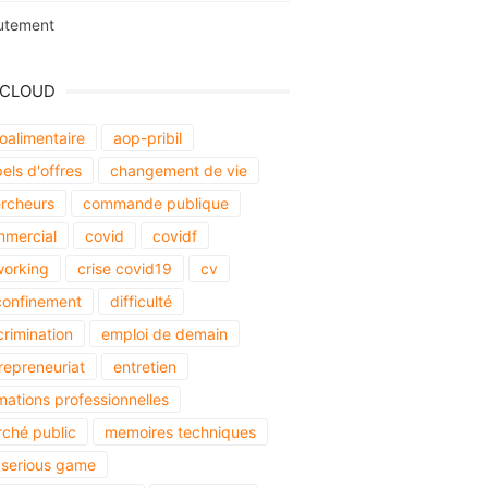
utement
 CLOUD
oalimentaire
aop-pribil
els d'offres
changement de vie
rcheurs
commande publique
mercial
covid
covidf
orking
crise covid19
cv
onfinement
difficulté
crimination
emploi de demain
repreneuriat
entretien
mations professionnelles
ché public
memoires techniques
serious game