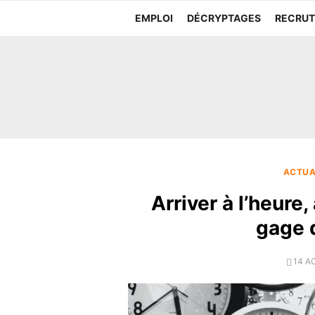
Aller
EMPLOI
DÉCRYPTAGES
RECRU
au
contenu
ACTUA
Arriver à l’heure
gage d
POS
14 A
ON