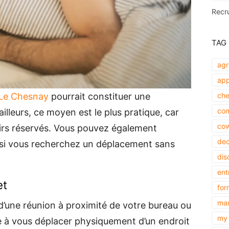
Recr
TAG
agr
app
che
 Le Chesnay
pourrait constituer une
com
ailleurs, ce moyen est le plus pratique, car
cow
oirs réservés. Vous pouvez également
dec
e si vous recherchez un déplacement sans
dis
ent
et
for
mar
 d’une réunion à proximité de votre bureau ou
my 
ge à vous déplacer physiquement d’un endroit