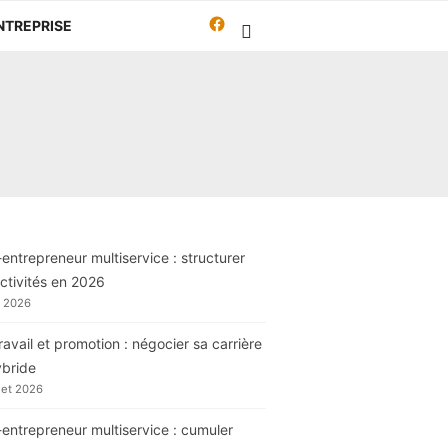
Facebook
NTREPRISE
Travailleur-
autrement.org
entrepreneur multiservice : structurer
ctivités en 2026
t 2026
ravail et promotion : négocier sa carrière
ybride
llet 2026
entrepreneur multiservice : cumuler