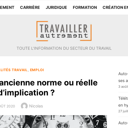
TEMENT
CARRIÈRE
JURIDIQUE
FORMATION
CRÉATION E
TOUTE L'INFORMATION DU SECTEUR DU TRAVAIL
LITÉS TRAVAIL
,
EMPLOI
Auto-
, ancienne norme ou réelle
ses a
3 aoû
’implication ?
Télét
en h
Author
Nicolas
TED
OÛT 2020
27 jui
Auto-