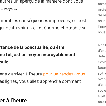
 autres un aperçu de la manière dont vous
comp
s voyez.
prof
de ré
nombrables conséquences imprévues, et c’est
nous
l'imp
i peut avoir un effet énorme et durable sur
nous 
Nos r
tance de la ponctualité, ou être
d'exp
me tôt, est un moyen incroyablement
défis
foule
.
explo
façon
soit 
ens d’arriver à l’heure
pour un rendez-vous
avan
nes lignes, vous allez apprendre comment
d'emp
socié
sujet
er à l’heure
éclai