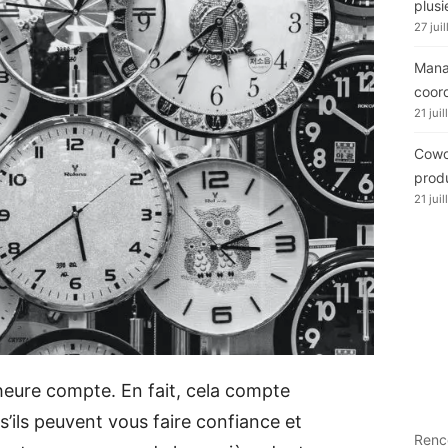
plusi
27 jui
Manag
coor
21 jui
Cowor
produ
21 jui
l’heure compte. En fait, cela compte
s’ils peuvent vous faire confiance et
Renc