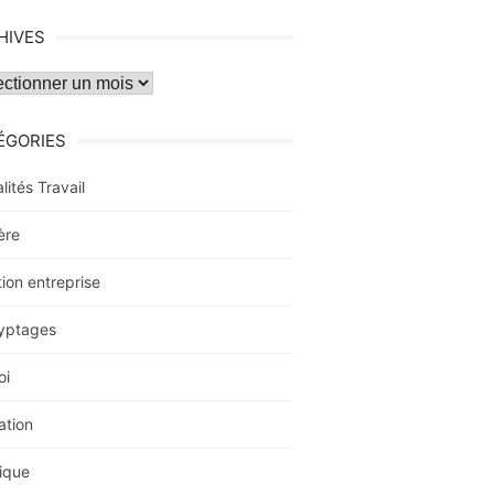
HIVES
ves
ÉGORIES
lités Travail
ère
ion entreprise
yptages
oi
ation
ique