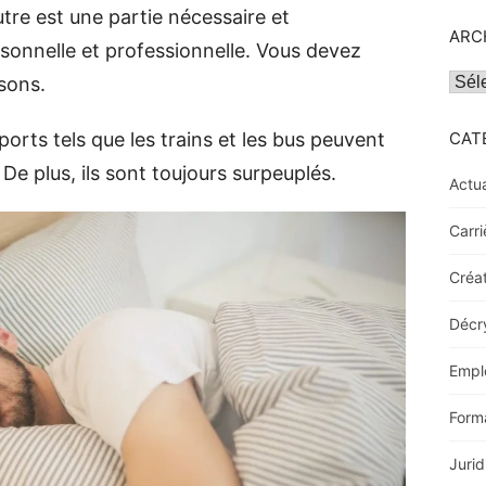
utre est une partie nécessaire et
ARC
sonnelle et professionnelle. Vous devez
Archi
sons.
orts tels que les trains et les bus peuvent
CAT
De plus, ils sont toujours surpeuplés.
Actua
Carri
Créat
Décr
Empl
Form
Jurid