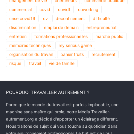
changement de vie
chercheurs
commande publique
commercial
covid
covidf
coworking
crise covid19
cv
deconfinement
difficulté
discrimination
emploi de demain
entrepreneuriat
entretien
formations professionnelles
marché public
memoires techniques
my serious game
organisation du travail
panier fruits
recrutement
risque
travail
vie de famille
POURQUOI TRAVAILLER AUTREMENT ?
Parce que le monde du travail est parfois implacable, une
machine sans maître qui broie, notre Média Travailler-
autrement.org a décidé d'apporter un éclairage different.
Nous traitons de sujet qui vous touche au quotidien dans
votre environnement professionnel. Le but est de vous