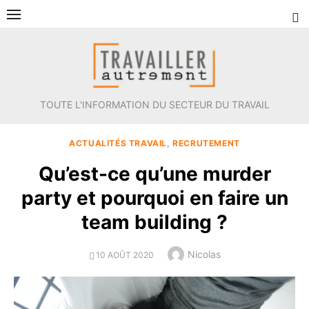
Aller
au
contenu
TOUTE L'INFORMATION DU SECTEUR DU TRAVAIL
ACTUALITÉS TRAVAIL
,
RECRUTEMENT
Qu’est-ce qu’une murder
party et pourquoi en faire un
team building ?
Author
Nicolas
POSTED
10 AOÛT 2020
ON