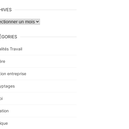
HIVES
ves
ÉGORIES
lités Travail
ère
ion entreprise
yptages
oi
ation
ique