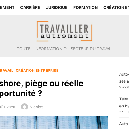
TEMENT
CARRIÈRE
JURIDIQUE
FORMATION
CRÉATION E
TOUTE L'INFORMATION DU SECTEUR DU TRAVAIL
RAVAIL
,
CRÉATION ENTREPRISE
Auto-
shore, piège ou réelle
ses a
3 aoû
portunité ?
Télét
en h
Author
Nicolas
TED
OÛT 2020
27 jui
Auto-