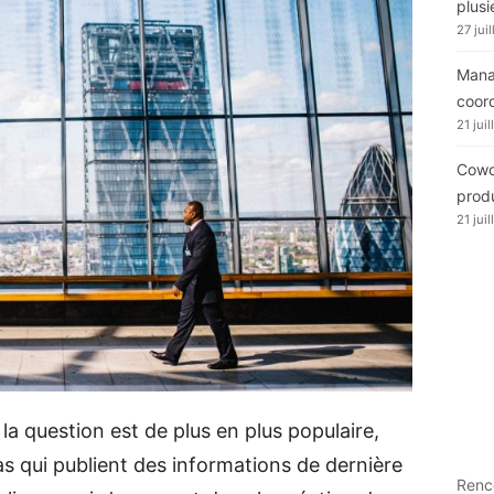
plusi
27 jui
Manag
coor
21 jui
Cowor
produ
21 jui
la question est de plus en plus populaire,
s qui publient des informations de dernière
Renc