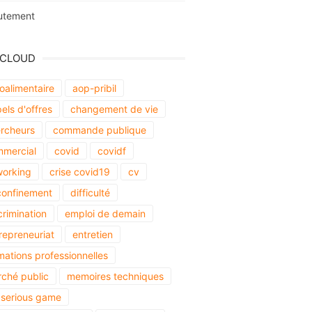
utement
 CLOUD
oalimentaire
aop-pribil
els d'offres
changement de vie
rcheurs
commande publique
mercial
covid
covidf
orking
crise covid19
cv
onfinement
difficulté
crimination
emploi de demain
repreneuriat
entretien
mations professionnelles
ché public
memoires techniques
serious game