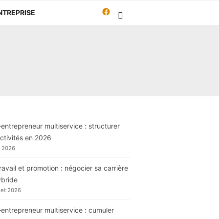
Facebook
NTREPRISE
Travailleur-
autrement.org
entrepreneur multiservice : structurer
ctivités en 2026
t 2026
ravail et promotion : négocier sa carrière
ybride
llet 2026
entrepreneur multiservice : cumuler