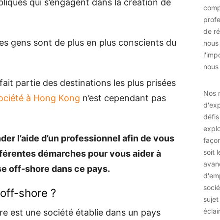
bliques qui s’engagent dans la création de
comp
prof
de ré
, les gens sont de plus en plus conscients du
nous
l'imp
nous 
 fait partie des destinations les plus prisées
Nos r
ociété à Hong Kong
n’est cependant pas
d'exp
défis
explo
nder l’aide d’un professionnel afin de vous
façon
soit 
fférentes démarches pour vous aider à
avan
se off-shore dans ce pays.
d'emp
socié
off-shore ?
sujet
éclai
re est une société établie dans un pays