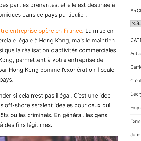
es parties prenantes, et elle est destinée à
ARC
omiques dans ce pays particulier.
Archi
tre entreprise opère en France
. La mise en
rciale légale à Hong Kong, mais le maintien
CAT
si que la réalisation d’activités commerciales
Actua
ong, permettent à votre entreprise de
Carri
 par Hong Kong comme l’exonération fiscale
 pays.
Créat
Décr
r si cela n’est pas illégal. C’est une idée
és off-shore seraient idéales pour ceux qui
Empl
ôts ou les criminels. En général, les gens
Form
à des fins légitimes.
Jurid