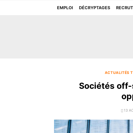
Aller
EMPLOI
DÉCRYPTAGES
RECRU
au
contenu
ACTUALITÉS T
Sociétés off-
op
POS
13 A
ON