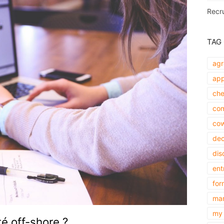
Recr
TAG
agr
app
che
com
cow
dec
dis
ent
for
mar
my 
é off-shore ?