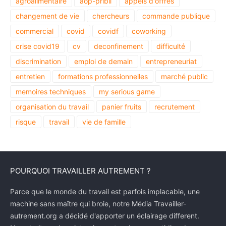
agroalimentaire
aop-pribil
appels d'offres
changement de vie
chercheurs
commande publique
commercial
covid
covidf
coworking
crise covid19
cv
deconfinement
difficulté
discrimination
emploi de demain
entrepreneuriat
entretien
formations professionnelles
marché public
memoires techniques
my serious game
organisation du travail
panier fruits
recrutement
risque
travail
vie de famille
POURQUOI TRAVAILLER AUTREMENT ?
Parce que le monde du travail est parfois implacable, une
machine sans maître qui broie, notre Média Travailler-
autrement.org a décidé d'apporter un éclairage different.