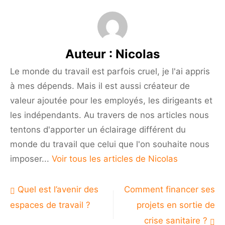
sa
visibilité
en
ligne
Auteur :
Nicolas
durablement
grâce
Le monde du travail est parfois cruel, je l'ai appris
au
à mes dépends. Mais il est aussi créateur de
référencement
naturel
valeur ajoutée pour les employés, les dirigeants et
les indépendants. Au travers de nos articles nous
tentons d'apporter un éclairage différent du
monde du travail que celui que l'on souhaite nous
imposer...
Voir tous les articles de Nicolas
Navigation
Quel est l’avenir des
Comment financer ses
de
espaces de travail ?
projets en sortie de
l’article
crise sanitaire ?