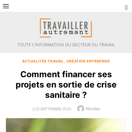
Aller
au
contenu
TOUTE L'INFORMATION DU SECTEUR DU TRAVAIL
ACTUALITÉS TRAVAIL
,
CRÉATION ENTREPRISE
Comment financer ses
projets en sortie de crise
sanitaire ?
Author
Nicolas
POSTED
22 SEPTEMBRE 2020
ON