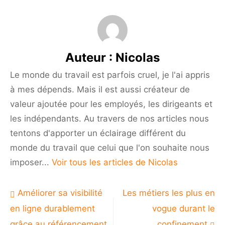
Comment
financer
ses
projets
en
Auteur :
Nicolas
sortie
de
Le monde du travail est parfois cruel, je l'ai appris
crise
à mes dépends. Mais il est aussi créateur de
sanitaire
?
valeur ajoutée pour les employés, les dirigeants et
les indépendants. Au travers de nos articles nous
tentons d'apporter un éclairage différent du
monde du travail que celui que l'on souhaite nous
imposer...
Voir tous les articles de Nicolas
Navigation
Améliorer sa visibilité
Les métiers les plus en
de
en ligne durablement
vogue durant le
l’article
grâce au référencement
confinement